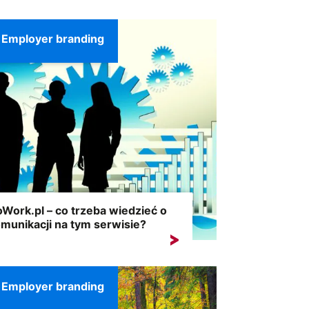
że być powodem do...
Employer branding
Work.pl – co trzeba wiedzieć o
munikacji na tym serwisie?
Work pomaga firmom w skutecznej
rutacji, a także w...
Employer branding