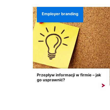
najczęstszych przyczyn zmiany...
Employer branding
Przepływ informacji w firmie – jak
go usprawnić?
Według badań agencji SW Research ponad
40% pracowników zatrudnionych...