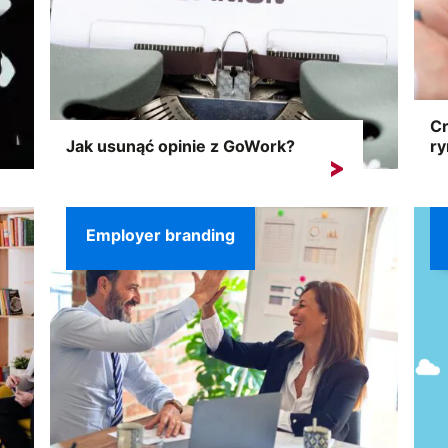
Cr
Jak usunąć opinie z GoWork?
ry
Opinie byłych i obecnych pracowników pełnią
Cro
ważną funkcję w...
rek
Employer branding