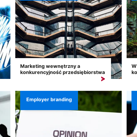
Marketing wewnętrzny a
Wy
konkurencyjność przedsiębiorstwa
ko
Co to jest marketing wewnętrzny? Dzięki
Każ
niemu Twoi pracownicy...
suk
Employer branding