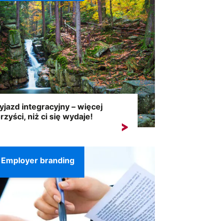
jazd integracyjny – więcej
rzyści, niż ci się wydaje!
da firma chciałaby odnosić spektakularne
cesy na rynku. Jednak...
Employer branding