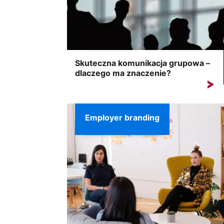
Skuteczna komunikacja grupowa –
dlaczego ma znaczenie?
Sukces każdej organizacji zależy od
umiejętnego wytwarzania, przetwarzania i...
Employer branding