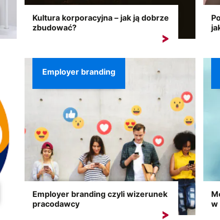
Kultura korporacyjna – jak ją dobrze
Po
zbudować?
ja
Kultura korporacyjna stanowi opokę każdej
Sku
organizacji, kształtując jej tożsamość,...
rdz
Employer branding
Employer branding czyli wizerunek
M
pracodawcy
w 
Pomyśl, czy kiedyś marzyłeś o pracy w jakimś
Dl