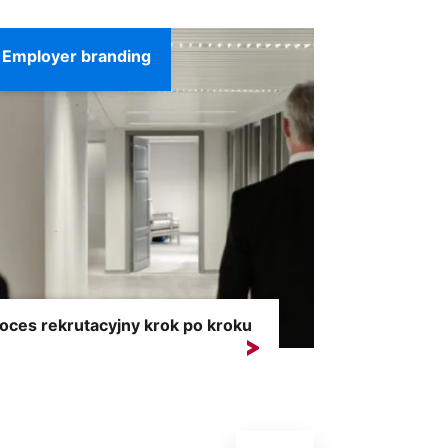
ku. Szacuje się,...
Employer branding
oces rekrutacyjny krok po kroku
rutacja to poszukiwanie i wybór
dydata, który spełnia wymagania...