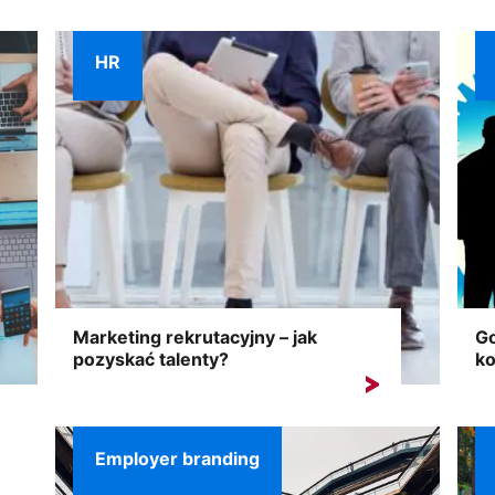
konkretnym...
mo
HR
Marketing rekrutacyjny – jak
Go
pozyskać talenty?
ko
Na konkurencyjnym rynku pracy,
Go
pozyskiwanie najlepszych talentów wymaga
rek
nie...
Employer branding