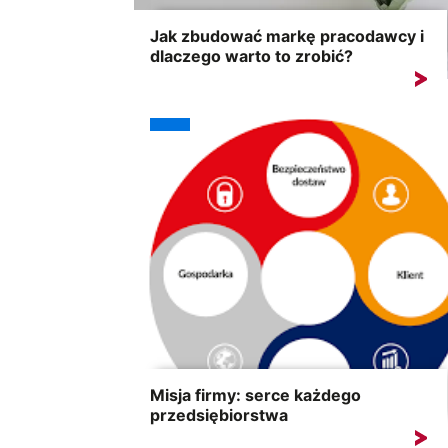
Jak zbudować markę pracodawcy i
dlaczego warto to zrobić?
Marka pracodawcy powinna być ważnym
elementem strategii każdej firmy....
Misja firmy: serce każdego
przedsiębiorstwa
Misja firmy to jeden z najważniejszych