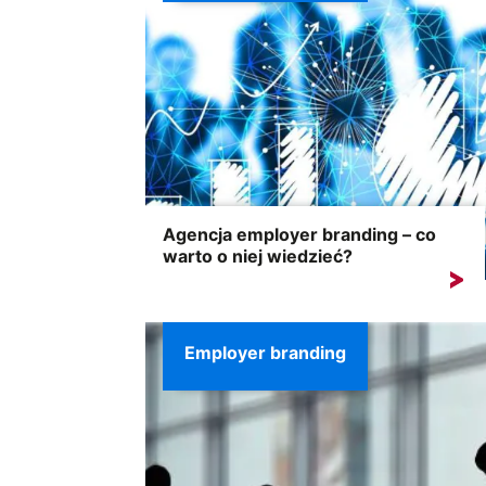
Agencja employer branding – co
warto o niej wiedzieć?
Agencja employer branding ma za zadanie
m.in. ocieplenie wizerunku...
Employer branding