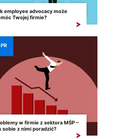
k employee advocacy może
móc Twojej firmie?
isiejszy, mocno konkurencyjny rynek
usza przedsiębiorców do poszukiwania
ych...
PR
oblemy w firmie z sektora MŚP –
k sobie z nimi poradzić?
ktor MŚP stanowi duży odsetek całego