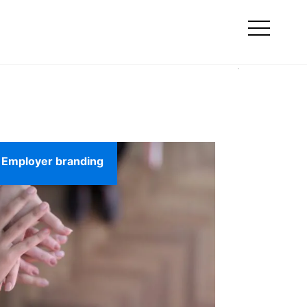
Szukaj
we
Online marketing
Otwórz
menu
Employer branding