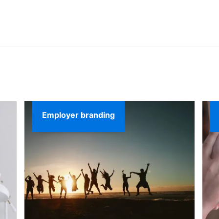
Branże
Employer branding
HoReCa
Imprezy firmo
R
Strategia marketingowa
AI
Employer branding