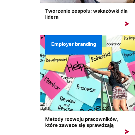
Tworzenie zespołu: wskazówki dla
lidera
Tworzenie zespołu nie ogranicza się do
losowego połączenia utalentowanych...
Employer branding
Metody rozwoju pracowników,
które zawsze się sprawdzają
Brak możliwości rozwoju to jedna z