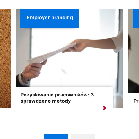
inwestujesz w całe przedsiębiorstwo!
ryn
Doskonale...
Employer branding
Pozyskiwanie pracowników: 3
sprawdzone metody
Pr
Pozyskiwanie pracowników to wyzwanie.
Rek
Dziś, w dobie tzw. rynku...
kan