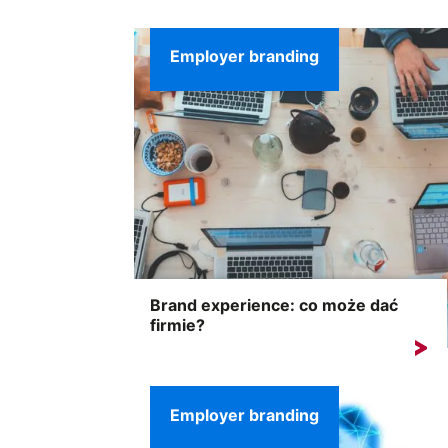
elementów każdej organizacji....
Employer branding
Brand experience: co może dać
firmie?
Brand experience obejmuje wszystkie myśli,
wrażenia, spostrzeżenia i uczucia,...
Employer branding