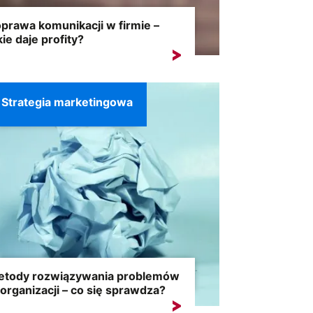
prawa komunikacji w firmie –
kie daje profity?
teczna komunikacja w organizacji to
eń do efektywnego funkcjonowania...
Strategia marketingowa
etody rozwiązywania problemów
organizacji – co się sprawdza?
a niedoświadczonego szefa każde spięcie