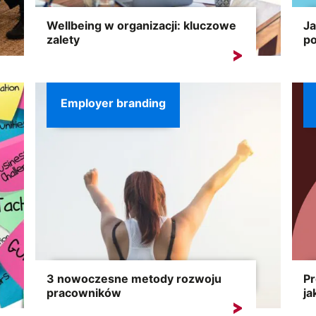
Wellbeing w organizacji: kluczowe
Ja
zalety
po
Wellbeing w organizacji odnosi się do
Dz
wszystkich aspektów życia...
zm
now
Employer branding
3 nowoczesne metody rozwoju
Pr
pracowników
ja
Inwestując w rozwój pracowników,
Se