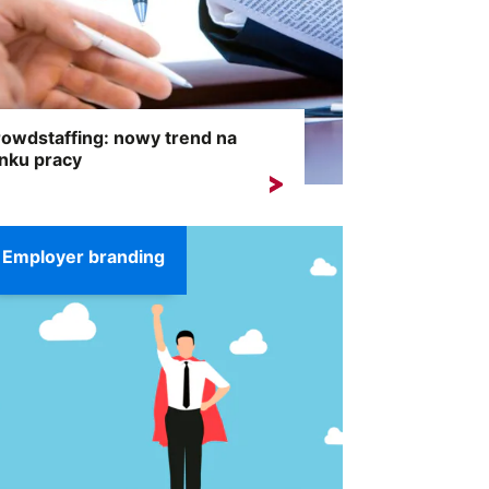
owdstaffing: nowy trend na
nku pracy
wdstaffing, określany również jako
rutacja przez społeczność, w dużej...
Employer branding