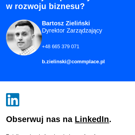
w rozwoju biznesu?
Bartosz Zieliński
Dyrektor Zarządzający
+48 665 379 071
b.zielinski@commplace.pl
Obserwuj nas na
LinkedIn
.