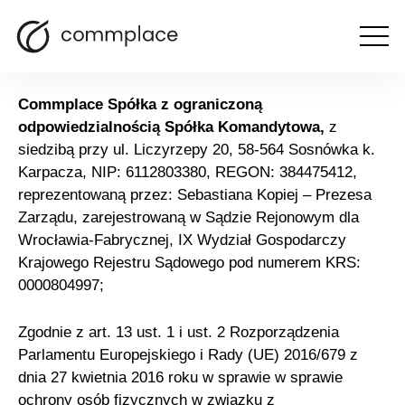
Klauzula RODO
Otwórz
menu
Commplace Spółka z ograniczoną
odpowiedzialnością Spółka Komandytowa,
z
siedzibą przy ul. Liczyrzepy 20, 58-564 Sosnówka k.
Karpacza, NIP: 6112803380, REGON: 384475412,
reprezentowaną przez: Sebastiana Kopiej – Prezesa
Zarządu, zarejestrowaną w Sądzie Rejonowym dla
Wrocławia-Fabrycznej, IX Wydział Gospodarczy
Krajowego Rejestru Sądowego pod numerem KRS:
0000804997;
Zgodnie z art. 13 ust. 1 i ust. 2 Rozporządzenia
Parlamentu Europejskiego i Rady (UE) 2016/679 z
dnia 27 kwietnia 2016 roku w sprawie w sprawie
ochrony osób fizycznych w związku z