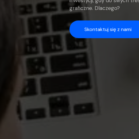
inwestycji, gdy do swych tr
graficzne. Dlaczego?
Skontaktuj się z nami