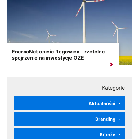
EnercoNet opinie Rogowiec – rzetelne
spojrzenie na inwestycje OZE
Fraza „EnercoNet opinie Rogowiec” coraz częściej
pojawia się w...
Kategorie
Aktualności
Branding
Branże