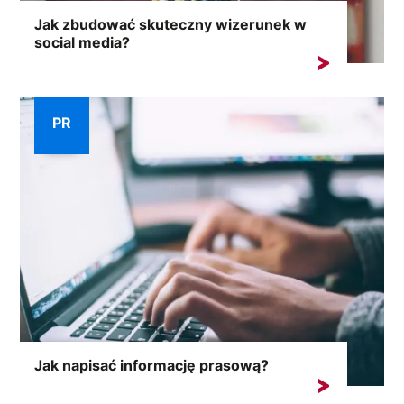
Jak zbudować skuteczny wizerunek w
social media?
W Internecie, gdzie każdy komentarz może wywołać
lawinę reakcji,...
PR
Jak napisać informację prasową?
Skuteczne dotarcie do mediów wymaga czegoś więcej
niż tylko...