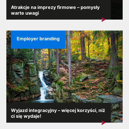
Atrakcje na imprezy firmowe – pomysły
warte uwagi
Podczas imprezy firmowej nie może zabraknąć części
rozrywkowej, na...
Employer branding
Wyjazd integracyjny – więcej korzyści, niż
ci się wydaje!
Każda firma chciałaby odnosić spektakularne sukcesy
na rynku. Jednak...