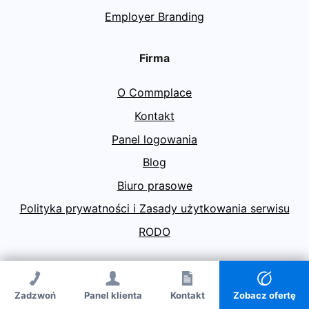
Employer Branding
Firma
O Commplace
Kontakt
Panel logowania
Blog
Biuro prasowe
Polityka prywatności i Zasady użytkowania serwisu
RODO
© Agencja PR Commplace 2026
Zadzwoń
Panel klienta
Zadzwoń
Kontakt
Kontakt
Zobacz ofertę