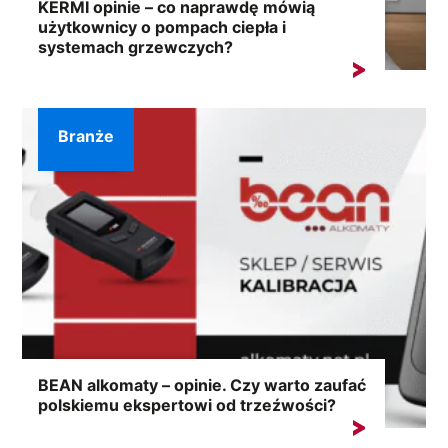
KERMI opinie – co naprawdę mówią
użytkownicy o pompach ciepła i
systemach grzewczych?
Wybór systemu ogrzewania to decyzja na lata. Dlatego
zanim...
Branże
BEAN alkomaty – opinie. Czy warto zaufać
polskiemu ekspertowi od trzeźwości?
Fraza „BEAN alkomaty – opinie” coraz częściej pojawia
się...