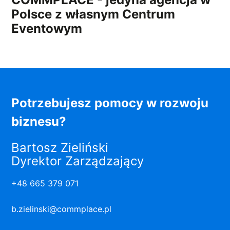
Polsce z własnym Centrum
Eventowym
Potrzebujesz pomocy w rozwoju
biznesu?
Bartosz Zieliński
Dyrektor Zarządzający
+48 665 379 071
b.zielinski@commplace.pl