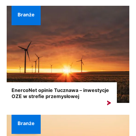
Branże
EnercoNet opinie Tucznawa – inwestycje
OZE w strefie przemysłowej
Hasło „EnercoNet opinie Tucznawa” pojawia się w
wyszukiwarkach szczególnie...
Branże