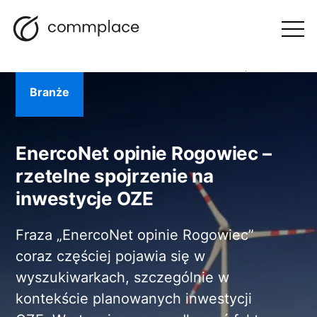
Przejdź
Szukaj
Nawigacja
BLOG
do
Otwórz
menu
treści
Branże
EnercoNet opinie Rogowiec –
rzetelne spojrzenie na
inwestycje OZE
Fraza „EnercoNet opinie Rogowiec”
coraz częściej pojawia się w
wyszukiwarkach, szczególnie w
kontekście planowanych inwestycji