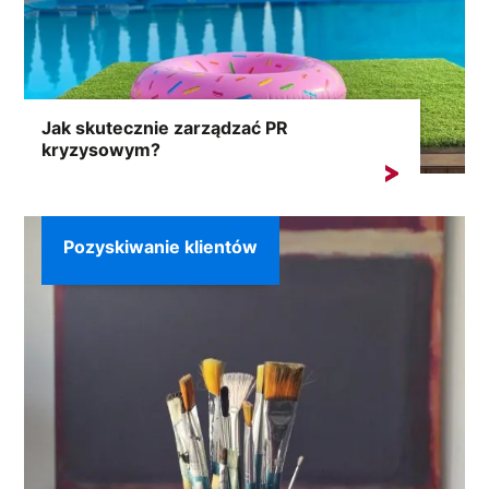
Jak skutecznie zarządzać PR
kryzysowym?
Sytuacje kryzysowe mogą pojawić się
niespodziewanie, a ich konsekwencje...
Pozyskiwanie klientów