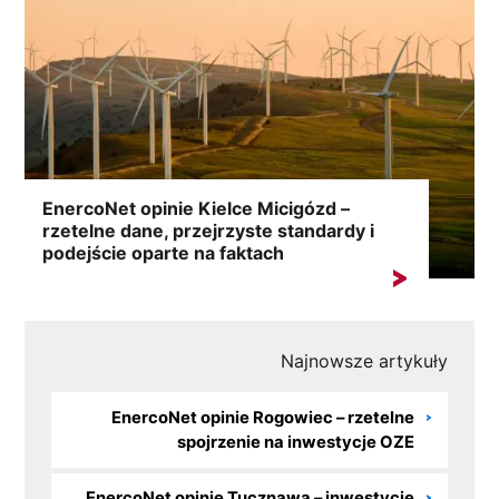
EnercoNet opinie Kielce Micigózd –
rzetelne dane, przejrzyste standardy i
podejście oparte na faktach
Wyszukiwanie hasła „EnercoNet opinie Kielce
Micigózd” najczęściej oznacza potrzebę...
Najnowsze artykuły
EnercoNet opinie Rogowiec – rzetelne
spojrzenie na inwestycje OZE
EnercoNet opinie Tucznawa – inwestycje