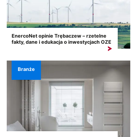
EnercoNet opinie Trębaczew – rzetelne
fakty, dane i edukacja o inwestycjach OZE
Wyszukiwania frazy „EnercoNet opinie Trębaczew”
zwykle wynikają z potrzeby...
Branże