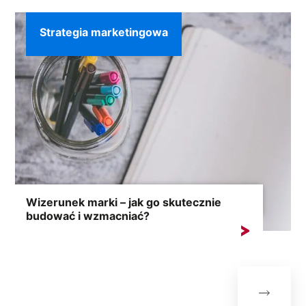
Strategia marketingowa
Wizerunek marki – jak go skutecznie
budować i wzmacniać?
Wizerunek marki to jeden z najcenniejszych aktywów
każdej firmy....