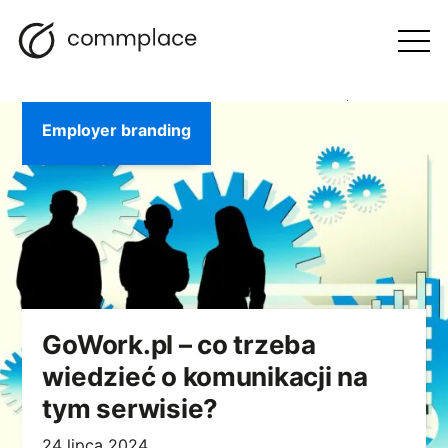
Przejdź
Szukaj
Nawigacja
BLOG
do
Otwórz
menu
treści
Employer branding
GoWork.pl – co trzeba
wiedzieć o komunikacji na
tym serwisie?
24 lipca 2024