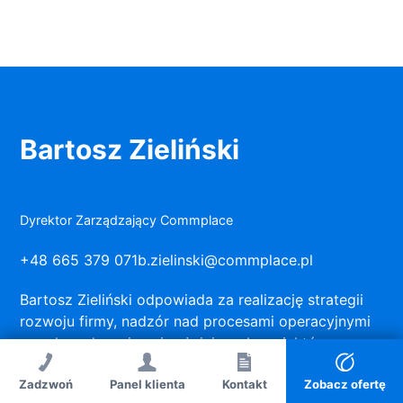
Bartosz Zieliński
Dyrektor Zarządzający Commplace
+48 665 379 071
b.zielinski@commplace.pl
Bartosz Zieliński odpowiada za realizację strategii
rozwoju firmy, nadzór nad procesami operacyjnymi
oraz koordynację najważniejszych projektów
komunikacyjnych.
Zadzwoń
Panel klienta
Zadzwoń
Kontakt
Kontakt
Zobacz ofertę