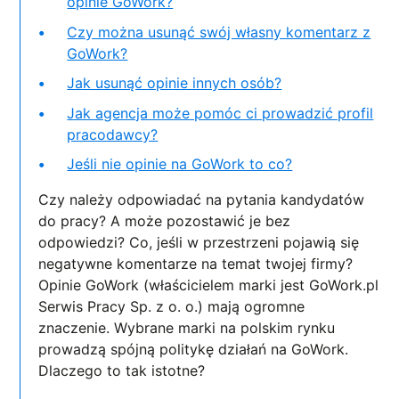
opinie GoWork?
Czy można usunąć swój własny komentarz z
GoWork?
Jak usunąć opinie innych osób?
Jak agencja może pomóc ci prowadzić profil
pracodawcy?
Jeśli nie opinie na GoWork to co?
Czy należy odpowiadać na pytania kandydatów
do pracy? A może pozostawić je bez
odpowiedzi? Co, jeśli w przestrzeni pojawią się
negatywne komentarze na temat twojej firmy?
Opinie GoWork (właścicielem marki jest GoWork.pl
Serwis Pracy Sp. z o. o.) mają ogromne
znaczenie. Wybrane marki na polskim rynku
prowadzą spójną politykę działań na GoWork.
Dlaczego to tak istotne?