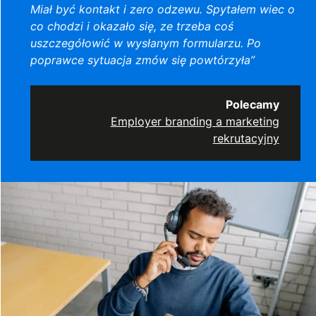
Miał być kontakt i zero odzewu. Spytałem wiec o
co chodzi i okazało się, ze trzeba coś
uszczegółowić w wysłanym formularzu. Po
poprawce sytuacja zmów się powtórzyła”
Polecamy
Employer branding a marketing
rekrutacyjny