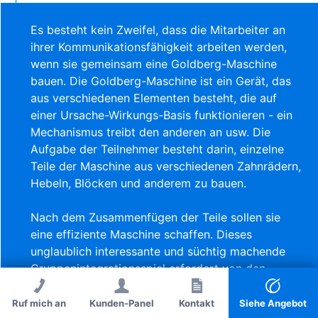
Es besteht kein Zweifel, dass die Mitarbeiter an
ihrer Kommunikationsfähigkeit arbeiten werden,
wenn sie gemeinsam eine Goldberg-Maschine
bauen. Die Goldberg-Maschine ist ein Gerät, das
aus verschiedenen Elementen besteht, die auf
einer Ursache-Wirkungs-Basis funktionieren - ein
Mechanismus treibt den anderen an usw. Die
Aufgabe der Teilnehmer besteht darin, einzelne
Teile der Maschine aus verschiedenen Zahnrädern,
Hebeln, Blöcken und anderem zu bauen.
Nach dem Zusammenfügen der Teile sollen sie
eine effiziente Maschine schaffen. Dieses
unglaublich interessante und süchtig machende
Gruppenintegrationsspiel erfordert von den
Teilnehmern neben einer effektiven
Kommunikation eine gute Arbeitsorganisation, die
Ruf mich an
Kunden-Panel
Ruf mich an
Kontakt
Kontakt
Siehe Angebot