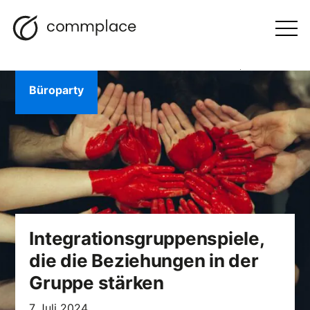
Zum
Suche
Navigation
BLOGGEN
Inhalt
Otwórz
menu
springen
Büroparty
Integrationsgruppenspiele,
die die Beziehungen in der
Gruppe stärken
7 Juli 2024