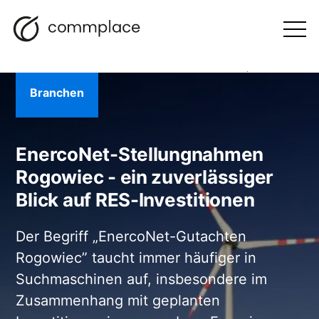
Zum
Suche
Navigation
BLOGGEN
Inhalt
Otwórz
menu
springen
Branchen
EnercoNet-Stellungnahmen
Rogowiec - ein zuverlässiger
Blick auf RES-Investitionen
Der Begriff „EnercoNet-Gutachten
Rogowiec” taucht immer häufiger in
Suchmaschinen auf, insbesondere im
Zusammenhang mit geplanten