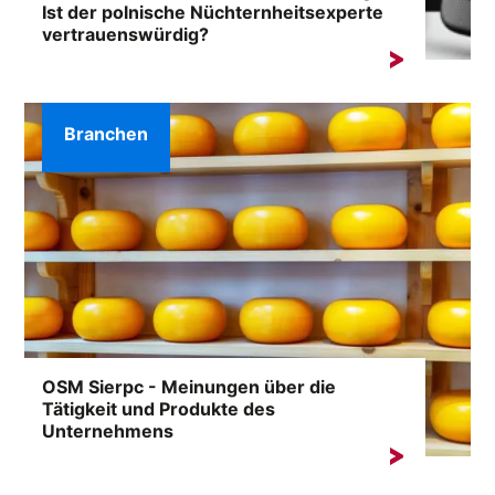
Ist der polnische Nüchternheitsexperte
vertrauenswürdig?
Die Formulierung "BEAN-Atemtests - Bewertungen"
taucht immer häufiger auf...
Branchen
OSM Sierpc - Meinungen über die
Tätigkeit und Produkte des
Unternehmens
Fast 100 Jahre Tradition, eine umfangreiche
Produktpalette und tausende zufriedene Kunden...