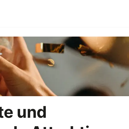
g
Branchen
Arbeitgebermarke
HoReCa
Büropar
R
Vermarktungsstrategie
KI
te und