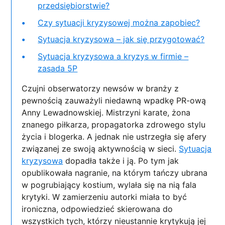
przedsiębiorstwie?
Czy sytuacji kryzysowej można zapobiec?
Sytuacja kryzysowa – jak się przygotować?
Sytuacja kryzysowa a kryzys w firmie –
zasada 5P
Czujni obserwatorzy newsów w branży z
pewnością zauważyli niedawną wpadkę PR-ową
Anny Lewadnowskiej. Mistrzyni karate, żona
znanego piłkarza, propagatorka zdrowego stylu
życia i blogerka. A jednak nie ustrzegła się afery
związanej ze swoją aktywnością w sieci.
Sytuacja
kryzysowa
dopadła także i ją. Po tym jak
opublikowała nagranie, na którym tańczy ubrana
w pogrubiający kostium, wylała się na nią fala
krytyki. W zamierzeniu autorki miała to być
ironiczna, odpowiedzieć skierowana do
wszystkich tych, którzy nieustannie krytykują jej