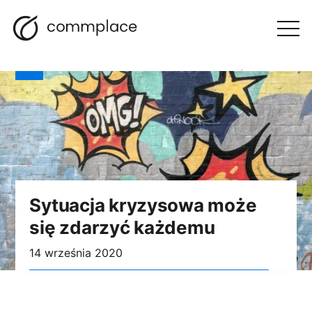
Przejdź
Szukaj
Nawigacja
BLOG
do
Otwórz
menu
treści
Sytuacja kryzysowa może
się zdarzyć każdemu
14 września 2020