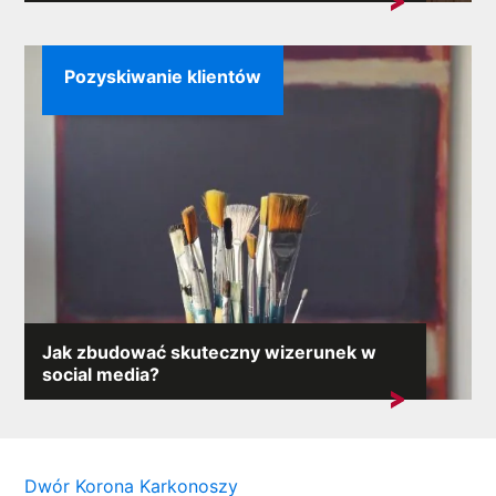
Sytuacje kryzysowe mogą pojawić się
niespodziewanie, a ich konsekwencje...
Pozyskiwanie klientów
Jak zbudować skuteczny wizerunek w
social media?
W Internecie, gdzie każdy komentarz może wywołać
lawinę reakcji,...
Dwór Korona Karkonoszy