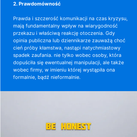
2. Prawdomówność
Prawda i szczerość komunikacji na czas kryzysu,
mają fundamentalny wpływ na wiarygodność
przekazu i właściwą reakcję otoczenia. Gdy
opinia publiczna lub dziennikarze zauważą choć
cień próby kłamstwa, nastąpi natychmiastowy
spadek zaufania. nie tylko wobec osoby, która
dopuściła się ewentualnej manipulacji, ale także
wobec firmy, w imieniu której wystąpiła ona
formalnie, bądź nieformalnie.