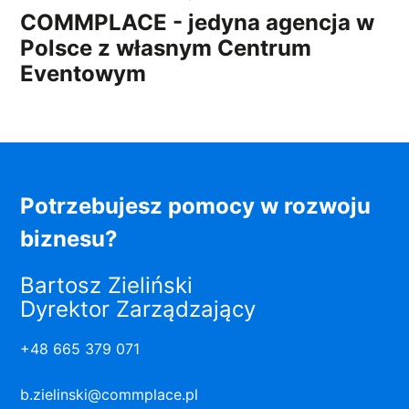
COMMPLACE - jedyna agencja w
Polsce z własnym Centrum
Eventowym
Potrzebujesz pomocy w rozwoju
biznesu?
Bartosz Zieliński
Dyrektor Zarządzający
+48 665 379 071
b.zielinski@commplace.pl