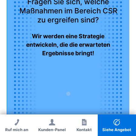
Fragen Sie sich, welche
Maßnahmen im Bereich CSR
zu ergreifen sind?
Wir werden eine Strategie
entwickeln, die die erwarteten
Ergebnisse bringt!
Ruf mich an
Kunden-Panel
Ruf mich an
Kontakt
Kontakt
Siehe Angebot