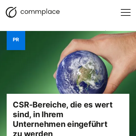
Zum
Suche
Navigation
BLOGGEN
Inhalt
Otwórz
menu
springen
PR
CSR-Bereiche, die es wert
sind, in Ihrem
Unternehmen eingeführt
zu werden