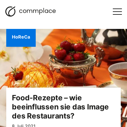
Zum
Suche
Navigation
BLOGGEN
Inhalt
Otwórz
menu
springen
HoReCa
Food-Rezepte – wie
beeinflussen sie das Image
des Restaurants?
8 Juli 2021