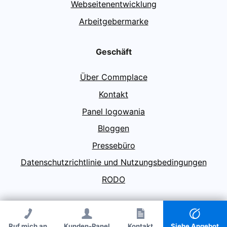
Webseitenentwicklung
Arbeitgebermarke
Geschäft
Über Commplace
Kontakt
Panel logowania
Bloggen
Pressebüro
Datenschutzrichtlinie und Nutzungsbedingungen
RODO
© Agencja PR Commplace 2026
Ruf mich an
Kunden-Panel
Ruf mich an
Kontakt
Kontakt
Siehe Angebot