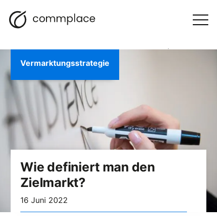
Zum
Suche
Navigation
BLOGGEN
Inhalt
Otwórz
menu
springen
Vermarktungsstrategie
Wie definiert man den
Zielmarkt?
16 Juni 2022