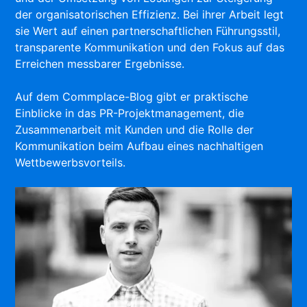
der organisatorischen Effizienz. Bei ihrer Arbeit legt
sie Wert auf einen partnerschaftlichen Führungsstil,
transparente Kommunikation und den Fokus auf das
Erreichen messbarer Ergebnisse.
Auf dem Commplace-Blog gibt er praktische
Einblicke in das PR-Projektmanagement, die
Zusammenarbeit mit Kunden und die Rolle der
Kommunikation beim Aufbau eines nachhaltigen
Wettbewerbsvorteils.