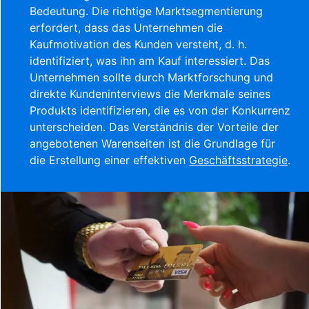
Bedeutung. Die richtige Marktsegmentierung
erfordert, dass das Unternehmen die
Kaufmotivation des Kunden versteht, d. h.
identifiziert, was ihn am Kauf interessiert. Das
Unternehmen sollte durch Marktforschung und
direkte Kundeninterviews die Merkmale seines
Produkts identifizieren, die es von der Konkurrenz
unterscheiden. Das Verständnis der Vorteile der
angebotenen Warenseiten ist die Grundlage für
die Erstellung einer effektiven
Geschäftsstrategie
.