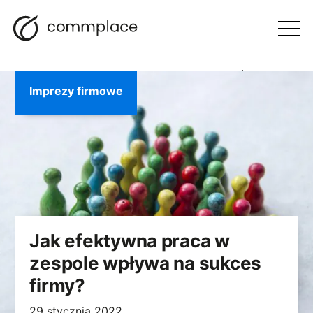
Przejdź
Szukaj
Nawigacja
BLOG
do
Otwórz
menu
treści
Imprezy firmowe
Jak efektywna praca w
zespole wpływa na sukces
firmy?
29 stycznia 2022