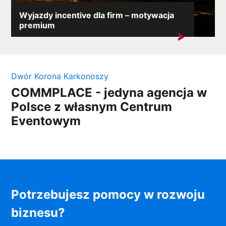
Wyjazdy incentive dla firm – motywacja
premium
Na konkurencyjnym rynku motywacja pracowników
jest kluczowym elementem sukcesu...
Dwór Korona Karkonoszy
COMMPLACE - jedyna agencja w
Polsce z własnym Centrum
Eventowym
Potrzebujesz pomocy w rozwoju
biznesu?