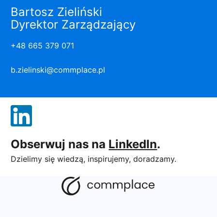
Bartosz Zieliński
Dyrektor Zarządzający
+48 665 379 071
b.zielinski@commplace.pl
Obserwuj nas na
LinkedIn
.
Dzielimy się wiedzą, inspirujemy, doradzamy.