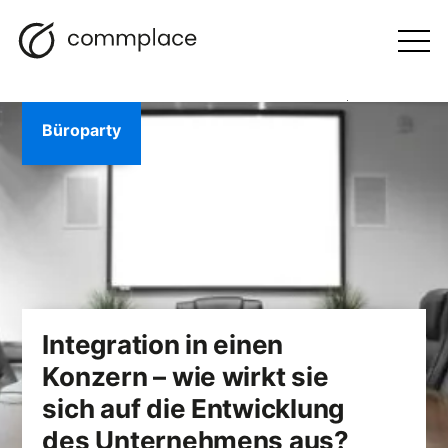
Zum
Suche
Navigation
BLOGGEN
Inhalt
Otwórz
menu
springen
Büroparty
Integration in einen
Konzern – wie wirkt sie
sich auf die Entwicklung
des Unternehmens aus?