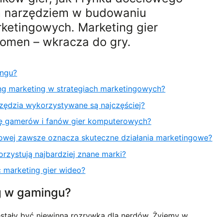
m narzędziem w budowaniu
rketingowych. Marketing gier
omen – wkracza do gry.
ingu?
g marketing w strategiach marketingowych?
rzędzia wykorzystywane są najczęściej?
gę gamerów i fanów gier komputerowych?
mowej zawsze oznacza skuteczne działania marketingowe?
rzystują najbardziej znane marki?
marketing gier wideo?
ng w gamingu?
estały być niewinną rozrywką dla nerdów. Żyjemy w