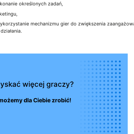
ykonanie określonych zadań,
ketingu,
i wykorzystanie mechanizmu gier do zwiększenia zaangażow
działania.
yskać więcej graczy?
możemy dla Ciebie zrobić!