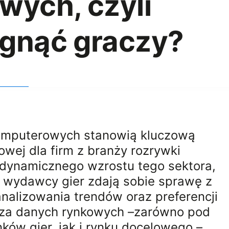
wych, czyli
ągnąć graczy?
 komputerowych stanowią kluczową
owej dla firm z branży rozrywki
u dynamicznego wzrostu tego sektora,
i wydawcy gier zdają sobie sprawę z
analizowania trendów oraz preferencji
liza danych rynkowych –zarówno pod
ków gier, jak i rynku docelowego –