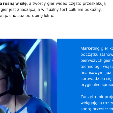
a rosną w siłę
, a twórcy gier wideo często przeskakują
gier jest znacząca, a wirtualny tort całkiem pokaźny,
bnąć chociaż odrobinę lukru.
Marketing gier 
początku stanowi
pierwszych gier
technologii wiąz
finansowymi już 
sprowadzała się 
oryginalne spos
Zaczęto tak proj
wciągającą rozry
sporą przestrzeń 