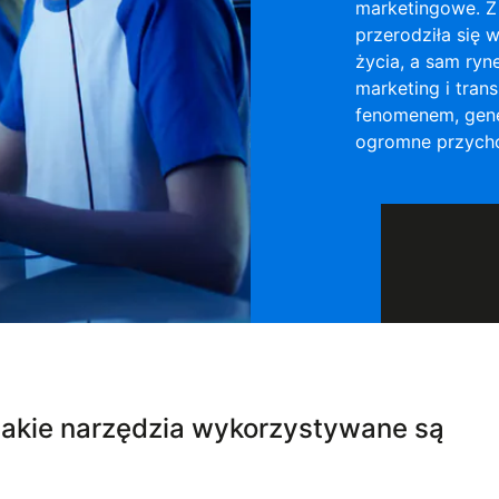
marketingowe. Z
przerodziła się
życia, a sam ryn
marketing i tran
fenomenem, gene
ogromne przych
jakie narzędzia wykorzystywane są