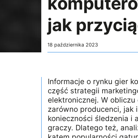
komputero
jak przyci
18 października 2023
Informacje o rynku gier
część strategii marketing
elektronicznej. W oblicz
zarówno producenci, jak 
konieczności śledzenia i 
graczy. Dlatego też, ana
kątem popularności gatun