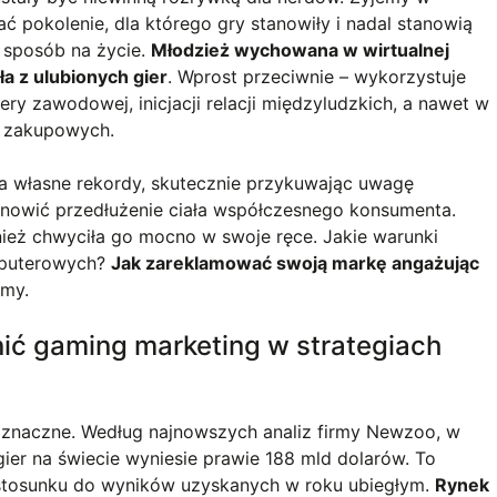
 pokolenie, dla którego gry stanowiły i nadal stanowią
t sposób na życie.
Młodzież wychowana w wirtualnej
ła z ulubionych gier
. Wprost przeciwnie – wykorzystuje
ery zawodowej, inicjacji relacji międzyludzkich, a nawet w
 zakupowych.
ja własne rekordy, skutecznie przykuwając uwagę
tanowić przedłużenie ciała współczesnego konsumenta.
ież chwyciła go mocno w swoje ręce. Jakie warunki
omputerowych?
Jak zareklamować swoją markę angażując
my.
ić gaming marketing w strategiach
noznaczne. Według najnowszych analiz firmy Newzoo, w
er na świecie wyniesie prawie 188 mld dolarów. To
stosunku do wyników uzyskanych w roku ubiegłym.
Rynek