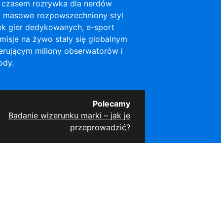
 czasem rozrywka dla nerdów
 w masowo rozpowszechniony styl
ek gier dedykowanych, e-sport
smisje na żywo stały się globalnym
rującym miliony obserwatorów i
ody.
Polecamy
Badanie wizerunku marki – jak je
przeprowadzić?