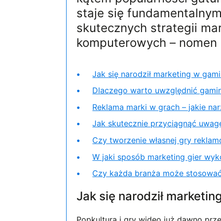
staje się fundamentalny
skutecznych strategii ma
komputerowych – nomen 
Jak się narodził marketing w gam
Dlaczego warto uwzględnić gamin
Reklama marki w grach – jakie na
Jak skutecznie przyciągnąć uwa
Czy tworzenie własnej gry rekla
W jaki sposób marketing gier wyko
Czy każda branża może stosować 
Jak się narodził marketi
Popkultura i gry wideo już dawno prz