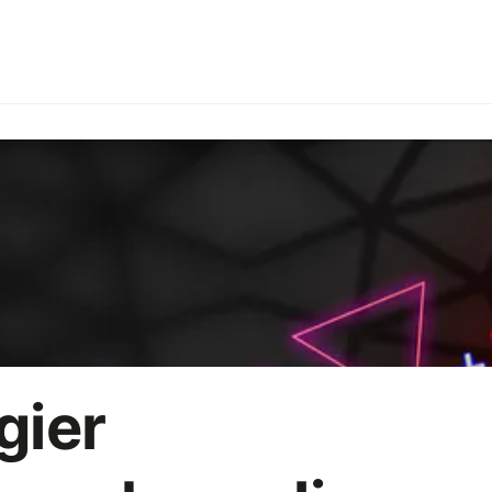
Branże
Employer branding
HoReCa
Imprezy firmow
R
Strategia marketingowa
AI
gier