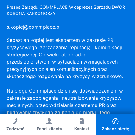
Prezes Zarządu COMMPLACE Wiceprezes Zarządu DWÓR
KORONA KARKONOSZY
s.kopiej@commplace.pl
Sebastian Kopiej jest ekspertem w zakresie PR
kryzysowego, zarządzania reputacją i komunikacji
strategicznej. Od wielu lat doradza
przedsiębiorstwom w sytuacjach wymagających
precyzyjnych działań komunikacyjnych oraz
skutecznego reagowania na kryzysy wizerunkowe.
Na blogu Commplace dzieli się doświadczeniem w
zakresie zapobiegania i neutralizowania kryzysów
medialnych, przeciwdziałania czarnemu PR oraz
budowania trwałego zaufania do marki. Jego
publikacje stanowią połączenie praktycznej wiedzy
doradczej z analizą aktualnych trendów w obszarze
Zadzwoń
Panel klienta
Zadzwoń
Kontakt
Kontakt
Zobacz ofertę
reputacji, komunikacji korporacyjnej i relacji z