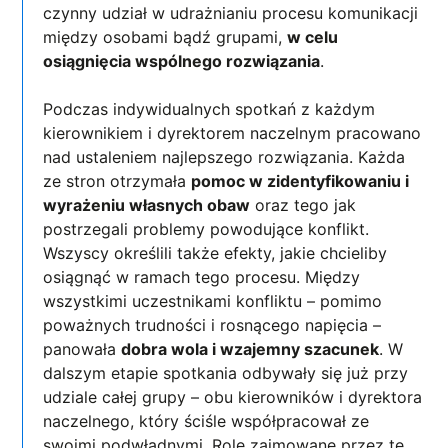
czynny udział w udrażnianiu procesu komunikacji
między osobami bądź grupami,
w celu
osiągnięcia wspólnego rozwiązania
.
Podczas indywidualnych spotkań z każdym
kierownikiem i dyrektorem naczelnym pracowano
nad ustaleniem najlepszego rozwiązania. Każda
ze stron otrzymała
pomoc w zidentyfikowaniu i
wyrażeniu własnych obaw
oraz tego jak
postrzegali problemy powodujące konflikt.
Wszyscy określili także efekty, jakie chcieliby
osiągnąć w ramach tego procesu. Między
wszystkimi uczestnikami konfliktu – pomimo
poważnych trudności i rosnącego napięcia –
panowała
dobra wola i wzajemny szacunek
. W
dalszym etapie spotkania odbywały się już przy
udziale całej grupy – obu kierowników i dyrektora
naczelnego, który ściśle współpracował ze
swoimi podwładnymi. Role zajmowane przez tę