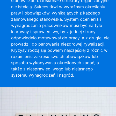
stanowiskach. Doskonałe struktury organizacyjne
nie istnieją. Sukces tkwi w wyraźnym określeniu
praw i obowiązków, wynikających z każdego
zajmowanego stanowiska. System ocenienia i
wynagradzania pracowników musi być na tyle
klarowny i sprawiedliwy, by z jednej strony
odpowiednio motywował do pracy, a z drugiej nie
prowadził do panowania niezdrowej rywalizacji.
Kryzysy rodzą się bowiem najczęściej z różnic w
rozumieniu zakresu swoich obowiązków lub
sposobu wykonywania określonych zadać, a
także z niesprawiedliwego lub niejasnego
systemu wynagrodzeń i nagród.