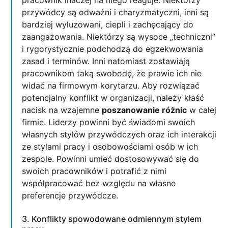
pracownik inaczej na niego reaguje. Niektórzy
przywódcy są odważni i charyzmatyczni, inni są
bardziej wyluzowani, ciepli i zachęcający do
zaangażowania. Niektórzy są wysoce „techniczni”
i rygorystycznie podchodzą do egzekwowania
zasad i terminów. Inni natomiast zostawiają
pracownikom taką swobodę, że prawie ich nie
widać na firmowym korytarzu. Aby rozwiązać
potencjalny konflikt w organizacji, należy kłaść
nacisk na wzajemne
poszanowanie różnic
w całej
firmie. Liderzy powinni być świadomi swoich
własnych stylów przywódczych oraz ich interakcji
ze stylami pracy i osobowościami osób w ich
zespole. Powinni umieć dostosowywać się do
swoich pracowników i potrafić z nimi
współpracować bez względu na własne
preferencje przywódcze.
3. Konflikty spowodowane odmiennym stylem