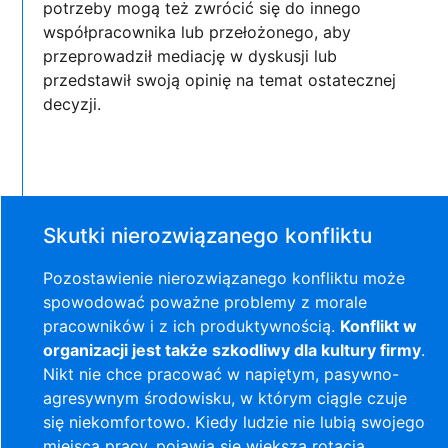
potrzeby mogą też zwrócić się do innego
współpracownika lub przełożonego, aby
przeprowadził mediację w dyskusji lub
przedstawił swoją opinię na temat ostatecznej
decyzji.
Skutki nierozwiązanego konfliktu
Pozostawienie nierozwiązanego konfliktu może
spowodować poważne problemy z morale
pracowników i z ich produktywnością.
Konflikt w
organizacji jest także szkodliwy dla kultury firmy
.
Nikt nie chce pracować w napiętym, pasywno-
agresywnym środowisku, w którym ciągle czuje
się niekomfortowo. Kiedy ludzie nie lubią swojego
miejsca pracy, pojawia się większa rotacja