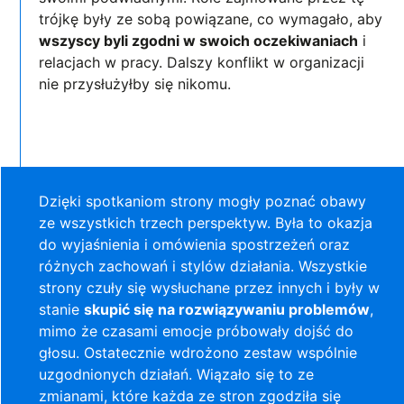
trójkę były ze sobą powiązane, co wymagało, aby
wszyscy byli zgodni w swoich oczekiwaniach
i
relacjach w pracy. Dalszy konflikt w organizacji
nie przysłużyłby się nikomu.
Dzięki spotkaniom strony mogły poznać obawy
ze wszystkich trzech perspektyw. Była to okazja
do wyjaśnienia i omówienia spostrzeżeń oraz
różnych zachowań i stylów działania. Wszystkie
strony czuły się wysłuchane przez innych i były w
stanie
skupić się na rozwiązywaniu problemów
,
mimo że czasami emocje próbowały dojść do
głosu. Ostatecznie wdrożono zestaw wspólnie
uzgodnionych działań. Wiązało się to ze
zmianami, które każda ze stron zgodziła się