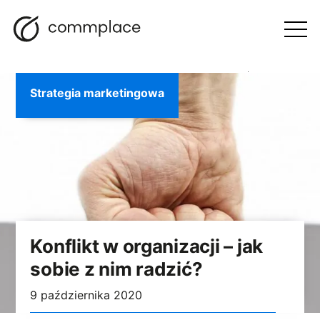
Przejdź
Szukaj
Nawigacja
BLOG
do
Otwórz
menu
treści
Strategia marketingowa
Konflikt w organizacji – jak
sobie z nim radzić?
9 października 2020