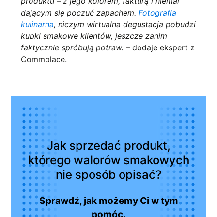
produktu – z jego kolorem, fakturą i niemal
dającym się poczuć zapachem.
Fotografia
kulinarna
, niczym wirtualna degustacja pobudzi
kubki smakowe klientów, jeszcze zanim
faktycznie spróbują potraw.
– dodaje ekspert z
Commplace.
Jak sprzedać produkt,
którego walorów smakowych
nie sposób opisać?
Sprawdź, jak możemy Ci w tym
pomóc.