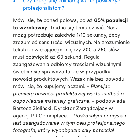
Czy fotografię kulinarną warto powierzyć
profesjonalistom?
Mówi się, że ponad połowa, bo aż
65% populacji
to wzrokowcy
. Trudno się temu dziwić. Nasz
mózg potrzebuje zaledwie 1/10 sekundy, żeby
zrozumieć sens treści wizualnych. Na zrozumienie
tekstu zawierającego między 200 a 250 słów
musi poświęcić aż 60 sekund. Reguła
zaangażowania odbiorcy treściami wizualnymi
świetnie się sprawdza także w przypadku
nowości produktowych. Wszak nie bez powodu
mówi się, że kupujemy oczami. –
Planując
premierę nowości produktowej warto zadbać o
odpowiednie materiały graficzne. –
podpowiada
Bartosz Zieliński, Dyrektor Zarządzający w
agencji PR Commplace. –
Doskonałym pomysłem
jest zaangażowanie w tym celu profesjonalnego
fotografa, który wydobędzie cały potencjał