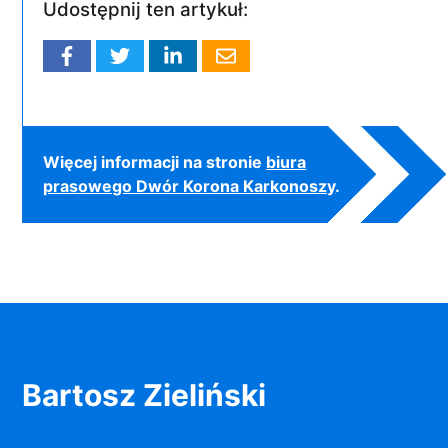
Udostępnij ten artykuł:
Więcej informacji na stronie
biura
prasowego Dwór Korona Karkonoszy
.
Bartosz Zieliński