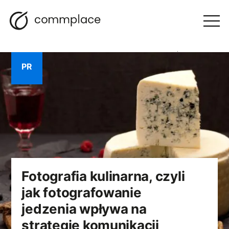
Przejdź
Szukaj
Nawigacja
BLOG
do
Otwórz
menu
treści
PR
Fotografia kulinarna, czyli
jak fotografowanie
jedzenia wpływa na
strategię komunikacji