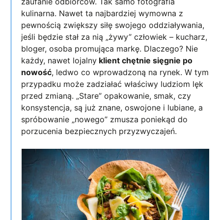
zaufanie odbiorców. Tak samo fotografia
kulinarna. Nawet ta najbardziej wymowna z
pewnością zwiększy siłę swojego oddziaływania,
jeśli będzie stał za nią „żywy” człowiek – kucharz,
bloger, osoba promująca markę. Dlaczego? Nie
każdy, nawet lojalny
klient chętnie sięgnie po
nowość
, ledwo co wprowadzoną na rynek. W tym
przypadku może zadziałać właściwy ludziom lęk
przed zmianą. „Stare” opakowanie, smak, czy
konsystencja, są już znane, oswojone i lubiane, a
spróbowanie „nowego” zmusza poniekąd do
porzucenia bezpiecznych przyzwyczajeń.