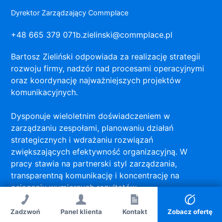
Dyrektor Zarządzający Commplace
+48 665 379 071
b.zielinski@commplace.pl
Bartosz Zieliński odpowiada za realizację strategii
rozwoju firmy, nadzór nad procesami operacyjnymi
oraz koordynację najważniejszych projektów
komunikacyjnych.
Dysponuje wieloletnim doświadczeniem w
zarządzaniu zespołami, planowaniu działań
strategicznych i wdrażaniu rozwiązań
zwiększających efektywność organizacyjną. W
pracy stawia na partnerski styl zarządzania,
transparentną komunikację i koncentrację na
osiąganiu wymiernych rezultatów.
Na blogu Commplace dzieli się praktycznymi
Zadzwoń
Panel klienta
Zadzwoń
Kontakt
Kontakt
Zobacz ofertę