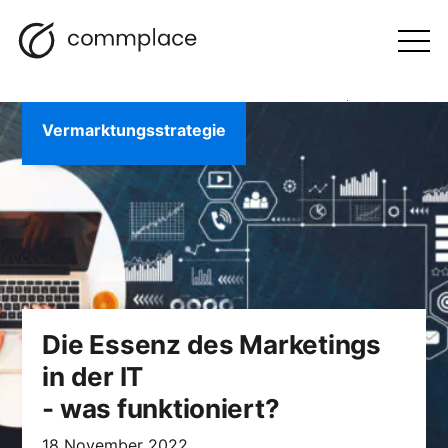
Zum
Suche
Navigation
BLOGGEN
Inhalt
Otwórz
menu
springen
Vermarktungsstrategie
Die Essenz des Marketings
in der IT
- was funktioniert?
18 November 2022