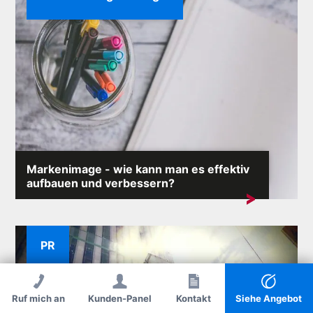
Markenimage - wie kann man es effektiv
aufbauen und verbessern?
Das Markenimage ist einer der wertvollsten
Vermögenswerte eines jeden Unternehmens....
PR
Ruf mich an
Kunden-Panel
Ruf mich an
Kontakt
Kontakt
Siehe Angebot