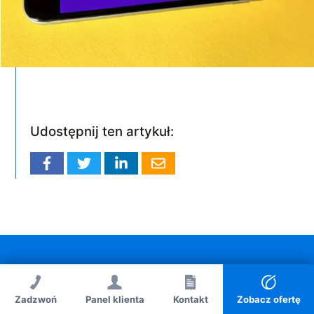
Udostępnij ten artykuł:
Bartosz Zieliński
Zadzwoń
Panel klienta
Zadzwoń
Kontakt
Kontakt
Zobacz ofertę