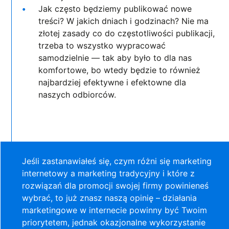
Jak często będziemy publikować nowe
treści? W jakich dniach i godzinach? Nie ma
złotej zasady co do częstotliwości publikacji,
trzeba to wszystko wypracować
samodzielnie — tak aby było to dla nas
komfortowe, bo wtedy będzie to również
najbardziej efektywne i efektowne dla
naszych odbiorców.
Jeśli zastanawiałeś się, czym różni się marketing
internetowy a marketing tradycyjny i które z
rozwiązań dla promocji swojej firmy powinieneś
wybrać, to już znasz naszą opinię – działania
marketingowe w internecie powinny być Twoim
priorytetem, jednak okazjonalne wykorzystanie