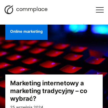
Przejdź
Szukaj
Nawigacja
BLOG
do
Otwórz
menu
treści
Online marketing
Marketing internetowy a
marketing tradycyjny – co
wybrać?
25 września 2024