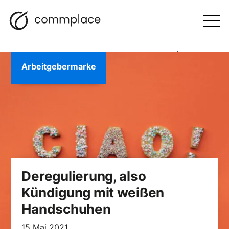
Zum
Suche
Navigation
BLOGGEN
Inhalt
Otwórz
menu
springen
Arbeitgebermarke
Deregulierung, also
Kündigung mit weißen
Handschuhen
15 Mai 2021