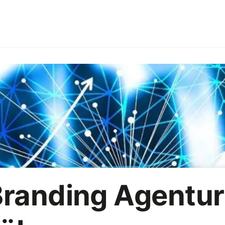
g
Branchen
Arbeitgebermarke
HoReCa
Büropar
R
Vermarktungsstrategie
KI
randing Agentur