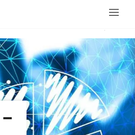
Suche
ty
Online Marketing
Otwórz
menu
 –