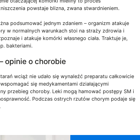
enie otaczającej komórki mieliny to proces
zniszczenia powstaje blizna, zwana stwardnieniem.
można podsumować jednym zdaniem – organizm atakuje
óry w normalnych warunkach stoi na straży zdrowia i
poznaje i atakuje komórki własnego ciała. Traktuje je,
p. bakteriami.
 opinie o chorobie
starań wciąż nie udało się wynaleźć preparatu całkowicie
ą wspomagać się medykamentami działającymi
lny przebieg choroby. Leki mogą hamować postępy SM i
łnosprawność. Podczas ostrych rzutów chorym podaje się
.