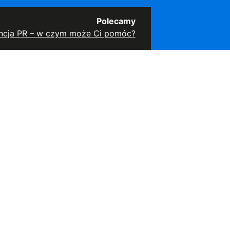
Polecamy
ncja PR – w czym może Ci pomóc?