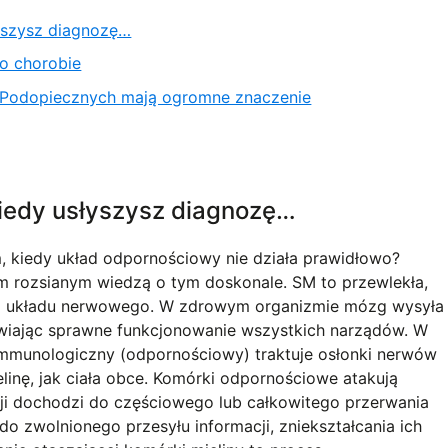
łyszysz diagnozę…
o chorobie
e Podopiecznych mają ogromne znaczenie
kiedy usłyszysz diagnozę…
m, kiedy układ odpornościowy nie działa prawidłowo?
m rozsianym wiedzą o tym doskonale. SM to przewlekła,
 układu nerwowego. W zdrowym organizmie mózg wysyła
wiając sprawne funkcjonowanie wszystkich narządów. W
immunologiczny (odpornościowy) traktuje osłonki nerwów
linę, jak ciała obce. Komórki odpornościowe atakują
cji dochodzi do częściowego lub całkowitego przerwania
 zwolnionego przesyłu informacji, zniekształcania ich