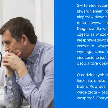
SM to nieuleczan
stwardnieniem ro
nieprzewidywaln
dostosowywania s
Diagnoza dla wie
często są w szok
niesprawiedliwoś
wszystko i wszys
wymaga czasu. W
nieocenione jest 
osób, które doś
O codziennych tr
leczeniu, doskon
Dobro Powraca. O
wagę złota – org
wesprzeć Chory