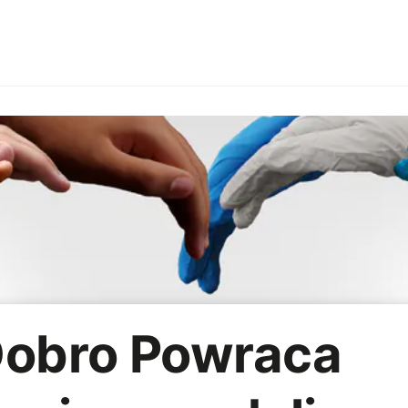
Branże
Employer branding
HoReCa
Imprezy firmow
R
Strategia marketingowa
AI
Dobro Powraca