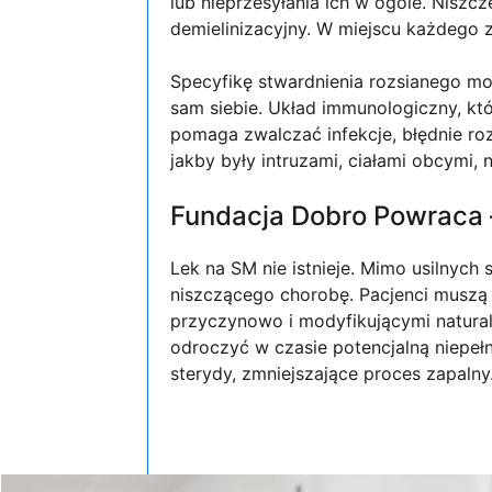
lub nieprzesyłania ich w ogóle. Niszcz
demielinizacyjny. W miejscu każdego 
Specyfikę stwardnienia rozsianego 
sam siebie. Układ immunologiczny, kt
pomaga zwalczać infekcje, błędnie roz
jakby były intruzami, ciałami obcymi, n
Fundacja Dobro Powraca –
Lek na SM nie istnieje. Mimo usilnych 
niszczącego chorobę. Pacjenci musz
przyczynowo i modyfikującymi natura
odroczyć w czasie potencjalną niepe
sterydy, zmniejszające proces zapalny