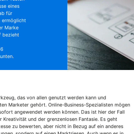
sse eines
ab für
n ermöglicht
er Marke
f bezieht
76
 unten.
rkzeug, das von allen genutzt werden kann und
sten Marketer gehört. Online-Business-Spezialisten mögen
 sofort angewendet werden können. Das ist hier der Fall
r Kreativität und der grenzenlosen Fantasie. Es geht
zesse zu bewerten, aber nicht in Bezug auf ein anderes
ungen, sondern auf einen Marktriesen. Auch wenn es in