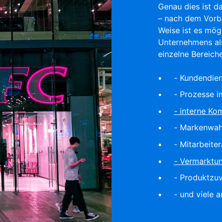
Genau dies ist d
– nach dem Vorbi
Weise ist es mögl
Unternehmens al
einzelne Bereiche
- Kundendien
- Prozesse 
- interne Ko
- Markenwa
- Mitarbeite
- Vermarktun
- Produktzuv
- und viele a