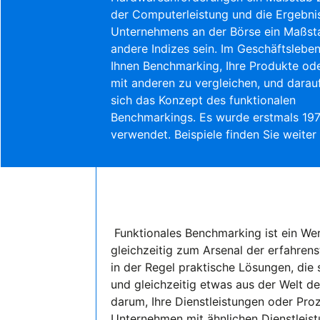
der Computerleistung und die Ergebni
Unternehmens an der Börse ein Maßst
andere Indizes sein. Im Geschäftslebe
Ihnen Benchmarking, Ihre Produkte od
mit anderen zu vergleichen, und darau
sich das Konzept des funktionalen
Benchmarkings. Es wurde erstmals 19
verwendet. Beispiele finden Sie weiter
Funktionales Benchmarking ist ein We
gleichzeitig zum Arsenal der erfahren
in der Regel praktische Lösungen, die
und gleichzeitig etwas aus der Welt de
darum, Ihre Dienstleistungen oder Pro
Unternehmen mit ähnlichen Dienstleist