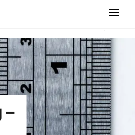
Suche
ty
Online Marketing
Otwórz
menu
 –