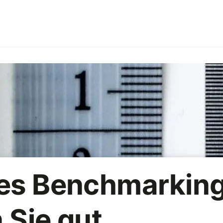
g
Branchen
Arbeitgebermarke
HoReCa
Büropar
R
Vermarktungsstrategie
KI
es Benchmarking
 Sie gut