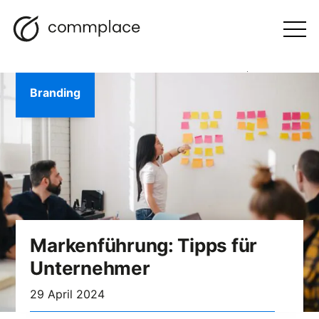
Zum
Suche
Navigation
BLOGGEN
Inhalt
Otwórz
menu
springen
Branding
Markenführung: Tipps für
Unternehmer
29 April 2024