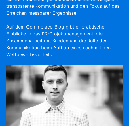
transparente Kommunikation und den Fokus auf das
Erreichen messbarer Ergebnisse.
Auf dem Commplace-Blog gibt er praktische
Einblicke in das PR-Projektmanagement, die
Zusammenarbeit mit Kunden und die Rolle der
Kommunikation beim Aufbau eines nachhaltigen
Wettbewerbsvorteils.