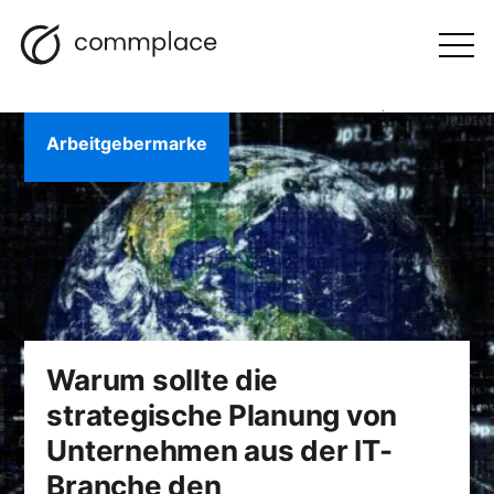
Zum
Suche
Navigation
BLOGGEN
Inhalt
Otwórz
menu
springen
Arbeitgebermarke
Warum sollte die
strategische Planung von
Unternehmen aus der IT-
Branche den