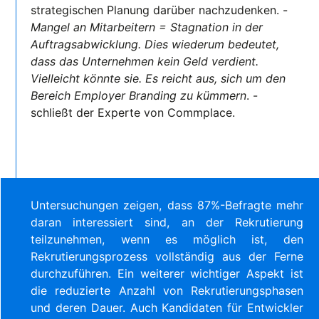
strategischen Planung darüber nachzudenken. -
Mangel an Mitarbeitern = Stagnation in der
Auftragsabwicklung. Dies wiederum bedeutet,
dass das Unternehmen kein Geld verdient.
Vielleicht könnte sie. Es reicht aus, sich um den
Bereich Employer Branding zu kümmern
. -
schließt der Experte von Commplace.
Untersuchungen zeigen, dass 87%-Befragte mehr
daran interessiert sind, an der Rekrutierung
teilzunehmen, wenn es möglich ist, den
Rekrutierungsprozess vollständig aus der Ferne
durchzuführen. Ein weiterer wichtiger Aspekt ist
die reduzierte Anzahl von Rekrutierungsphasen
und deren Dauer. Auch Kandidaten für Entwickler