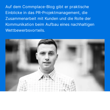
Auf dem Commplace-Blog gibt er praktische
Einblicke in das PR-Projektmanagement, die
Zusammenarbeit mit Kunden und die Rolle der
Kommunikation beim Aufbau eines nachhaltigen
Wettbewerbsvorteils.