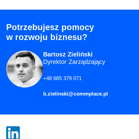
Potrzebujesz pomocy
w rozwoju biznesu?
Bartosz Zieliński
Dyrektor Zarządzający
+48 665 379 071
b.zielinski@commplace.pl