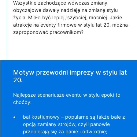
Wszystkie zachodzące wówczas zmiany
obyczajowe dawały nadzieję na zmianę stylu
życia. Miało być lepiej, szybciej, mocniej. Jakie
atrakcje na eventy firmowe w stylu lat 20. można
zaproponować pracownikom?
Motyw przewodni imprezy w stylu lat
20.
Najlepsze scenariusze eventu w stylu epoki to
choćby:
bal kostiumowy – popularne są także bale z
opcją zamiany strojów, czyli panowie
przebierają się za panie i odwrotnie;