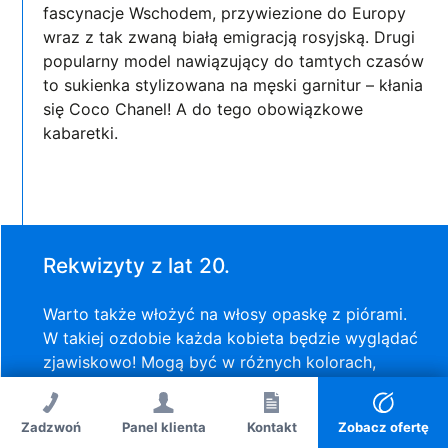
fascynacje Wschodem, przywiezione do Europy
wraz z tak zwaną białą emigracją rosyjską. Drugi
popularny model nawiązujący do tamtych czasów
to sukienka stylizowana na męski garnitur – kłania
się Coco Chanel! A do tego obowiązkowe
kabaretki.
Rekwizyty z lat 20.
Warto także włożyć na włosy opaskę z piórami.
W takiej ozdobie każda kobieta będzie wyglądać
zjawiskowo! Mogą być w różnych kolorach,
dopasowanych do sukienki lub kontrastowych,
zdobione cekinami, perłami czy dżetami. Także
Zadzwoń
Panel klienta
Zadzwoń
Kontakt
Kontakt
Zobacz ofertę
długie rękawiczki to obowiązkowy element