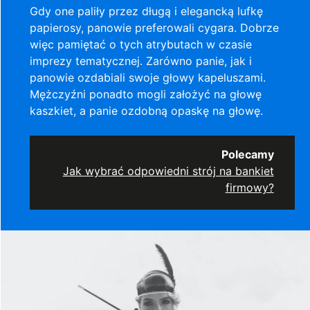
Gdy one paliły przez długą i elegancką lufkę
papierosy, panowie preferowali cygara. Dobrze
więc pamiętać o tych atrybutach w czasie
imprezy tematycznej. Zarówno panie, jak i
panowie ozdabiali swoje głowy kapeluszami.
Mężczyźni ponadto mogli założyć na głowę
kaszkiet, a panie ozdobną opaskę na głowę.
Polecamy
Jak wybrać odpowiedni strój na bankiet
firmowy?