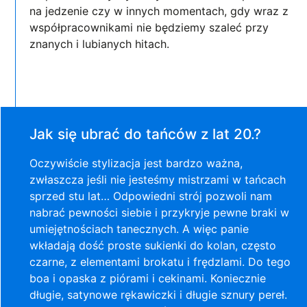
na jedzenie czy w innych momentach, gdy wraz z
współpracownikami nie będziemy szaleć przy
znanych i lubianych hitach.
Jak się ubrać do tańców z lat 20.?
Oczywiście stylizacja jest bardzo ważna,
zwłaszcza jeśli nie jesteśmy mistrzami w tańcach
sprzed stu lat… Odpowiedni strój pozwoli nam
nabrać pewności siebie i przykryje pewne braki w
umiejętnościach tanecznych. A więc panie
wkładają dość proste sukienki do kolan, często
czarne, z elementami brokatu i frędzlami. Do tego
boa i opaska z piórami i cekinami. Koniecznie
długie, satynowe rękawiczki i długie sznury pereł.