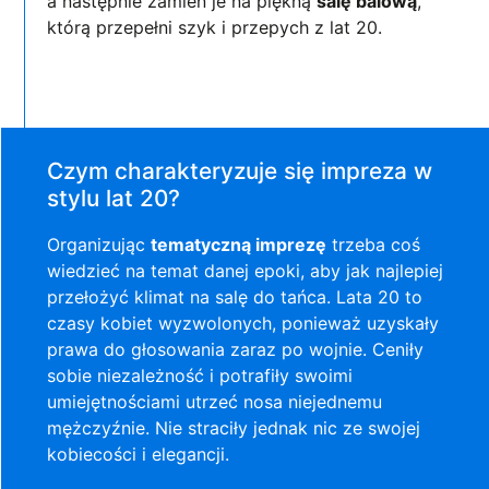
a następnie zamień je na piękną
salę balową
,
którą przepełni szyk i przepych z lat 20.
Czym charakteryzuje się impreza w
stylu lat 20?
Organizując
tematyczną imprezę
trzeba coś
wiedzieć na temat danej epoki, aby jak najlepiej
przełożyć klimat na salę do tańca. Lata 20 to
czasy kobiet wyzwolonych, ponieważ uzyskały
prawa do głosowania zaraz po wojnie. Ceniły
sobie niezależność i potrafiły swoimi
umiejętnościami utrzeć nosa niejednemu
mężczyźnie. Nie straciły jednak nic ze swojej
kobiecości i elegancji.