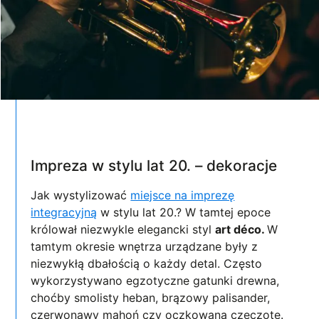
Impreza w stylu lat 20. – dekoracje
Jak wystylizować
miejsce na imprezę
integracyjną
w stylu lat 20.? W tamtej epoce
królował niezwykle elegancki styl
art déco.
W
tamtym okresie wnętrza urządzane były z
niezwykłą dbałością o każdy detal. Często
wykorzystywano egzotyczne gatunki drewna,
choćby smolisty heban, brązowy palisander,
czerwonawy mahoń czy oczkowaną czeczotę.