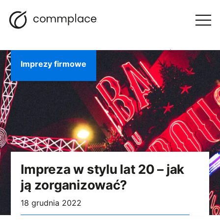
Przejdź
Szukaj
Nawigacja
BLOG
do
Otwórz
menu
treści
Imprezy firmowe
Impreza w stylu lat 20 – jak
ją zorganizować?
18 grudnia 2022