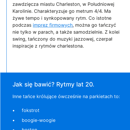
zawdzięcza miastu Charleston, w Południowej
Karolinie. Charakteryzuje go metrum 4/4. Ma
żywe tempo i synkopowany rytm. Co istotne
podczas
imprez firmowych
, można go tańczyć
nie tylko w parach, a także samodzielnie. Z kolei
swing, tańczony do muzyki jazzowej, czerpał
inspiracje z rytmów charlestona.
Jak się bawić? Rytmy lat 20.
Inne tańce królujące ówcześnie na parkietach to:
fokstrot
boogie-woogie
boston