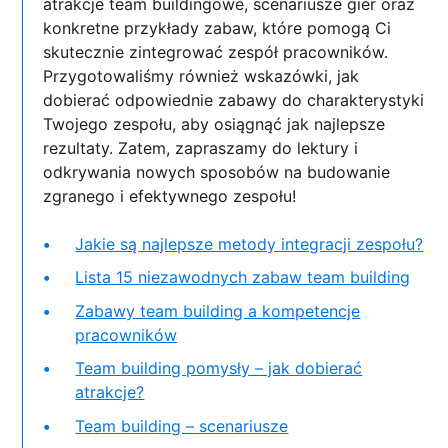
atrakcje team buildingowe, scenariusze gier oraz
konkretne przykłady zabaw, które pomogą Ci
skutecznie zintegrować zespół pracowników.
Przygotowaliśmy również wskazówki, jak
dobierać odpowiednie zabawy do charakterystyki
Twojego zespołu, aby osiągnąć jak najlepsze
rezultaty. Zatem, zapraszamy do lektury i
odkrywania nowych sposobów na budowanie
zgranego i efektywnego zespołu!
Jakie są najlepsze metody integracji zespołu?
Lista 15 niezawodnych zabaw team building
Zabawy team building a kompetencje
pracowników
Team building pomysły – jak dobierać
atrakcje?
Team building – scenariusze