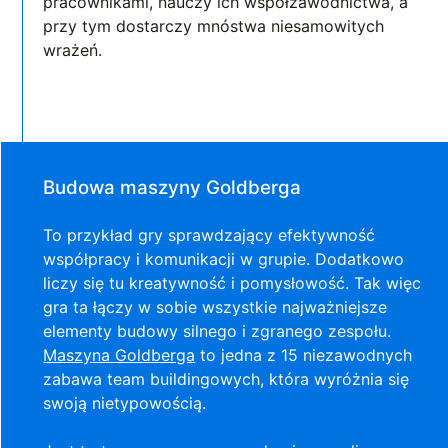
pracownikami, nauczy ich współzawodnictwa, a
przy tym dostarczy mnóstwa niesamowitych
wrażeń.
Budowa maszyny Goldberga
To przykład gry sprawdzający efektywność
współpracy i komunikacji w grupie. Dodatkowo
liczy się tu kreatywność i pomysłowość. Tak więc
gra ta łączy w sobie wszystkie najważniejsze
elementy budowy silnego i zgranego zespołu.
Maszyna Goldberga
to jedna z 15 niezawodnych
zabawa team buildingowych, która wyróżnia się
swoją nietypowością.