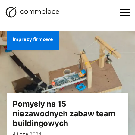
Przejdź
Szukaj
Nawigacja
BLOG
do
Otwórz
menu
treści
Imprezy firmowe
Pomysły na 15
niezawodnych zabaw team
buildingowych
4 lipca 2024