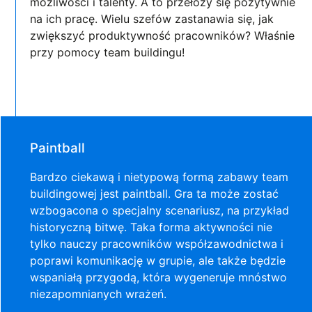
możliwości i talenty. A to przełoży się pozytywnie
na ich pracę. Wielu szefów zastanawia się, jak
zwiększyć produktywność pracowników? Właśnie
przy pomocy team buildingu!
Paintball
Bardzo ciekawą i nietypową formą zabawy team
buildingowej jest paintball. Gra ta może zostać
wzbogacona o specjalny scenariusz, na przykład
historyczną bitwę. Taka forma aktywności nie
tylko nauczy pracowników współzawodnictwa i
poprawi komunikację w grupie, ale także będzie
wspaniałą przygodą, która wygeneruje mnóstwo
niezapomnianych wrażeń.