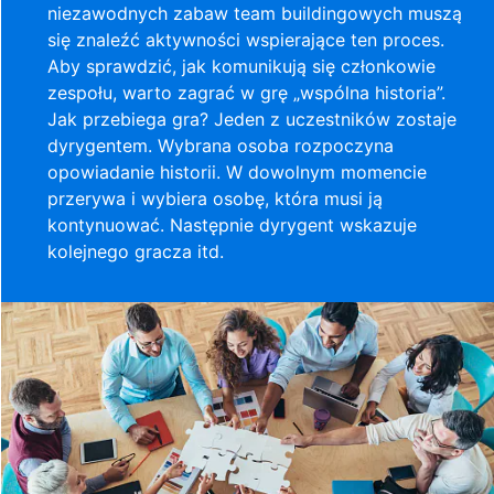
niezawodnych zabaw team buildingowych muszą
się znaleźć aktywności wspierające ten proces.
Aby sprawdzić, jak komunikują się członkowie
zespołu, warto zagrać w grę „wspólna historia”.
Jak przebiega gra? Jeden z uczestników zostaje
dyrygentem. Wybrana osoba rozpoczyna
opowiadanie historii. W dowolnym momencie
przerywa i wybiera osobę, która musi ją
kontynuować. Następnie dyrygent wskazuje
kolejnego gracza itd.