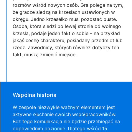
rozmów wśród nowych osób. Gra polega na tym,
że gracze siedzą na krzesłach ustawionych w
okręgu. Jedno krzesełko musi pozostać puste.
Osoba, która siedzi po lewej stronie od wolnego
krzesła, podaje jeden fakt o sobie – na przykład
jakąś cechę charakteru, posiadany przedmiot lub
rzecz. Zawodnicy, których również dotyczy ten
fakt, muszą zmienić miejsce.
Wspólna historia
W zespole niezwykle ważnym elementem jest
aktywne słuchanie swoich współpracowników.
Bez tego komunikacja nie będzie przebiegać na
odpowiednim poziomie. Dlatego wśród 15