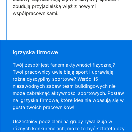
zbudują przyjacielską więź z nowymi
współpracownikami.
Igrzyska firmowe
Twój zespół jest fanem aktywności fizycznej?
Twoi pracownicy uwielbiają sport i uprawiają
różne dyscypliny sportowe? Wśród 15
niezawodnych zabaw team buildingowych nie
może zabraknąć aktywności sportowych. Postaw
na igrzyska firmowe, które idealnie wpasują się w
gusta twoich pracowników!
Uczestnicy podzieleni na grupy rywalizują w
różnych konkurencjach, może to być sztafeta czy