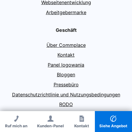
Webseitenentwicklung
Arbeitgebermarke
Geschäft
Über Commplace
Kontakt
Panel logowania
Bloggen
Pressebüro
Datenschutzrichtlinie und Nutzungsbedingungen
RODO
Ruf mich an
Kunden-Panel
Ruf mich an
Kontakt
Kontakt
Siehe Angebot
© Agencja PR Commplace 2026