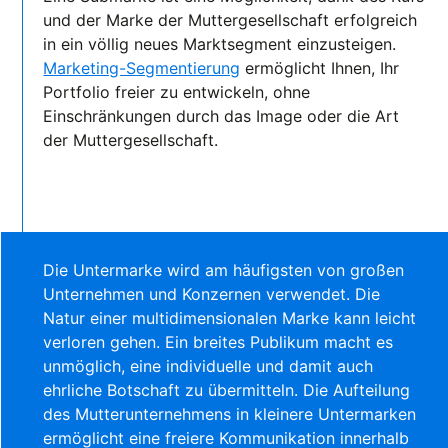
und der Marke der Muttergesellschaft erfolgreich
in ein völlig neues Marktsegment einzusteigen.
Marketing-Segmentierung
ermöglicht Ihnen, Ihr
Portfolio freier zu entwickeln, ohne
Einschränkungen durch das Image oder die Art
der Muttergesellschaft.
Die Untermarke wird am häufigsten von großen
Unternehmen und Konzernen verwendet. Die
Natur einer multidimensionalen Marke kann leicht
verloren gehen. Ein breites Publikum macht es
unmöglich, eine individuelle und damit auch
ehrliche Botschaft zu übermitteln. Die Aufteilung
des Mutterunternehmens in kleinere Untermarken
ermöglicht eine freiere Kommunikation innerhalb