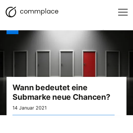
Zum
Suche
Navigation
BLOGGEN
Inhalt
Otwórz
menu
springen
Wann bedeutet eine
Submarke neue Chancen?
14 Januar 2021