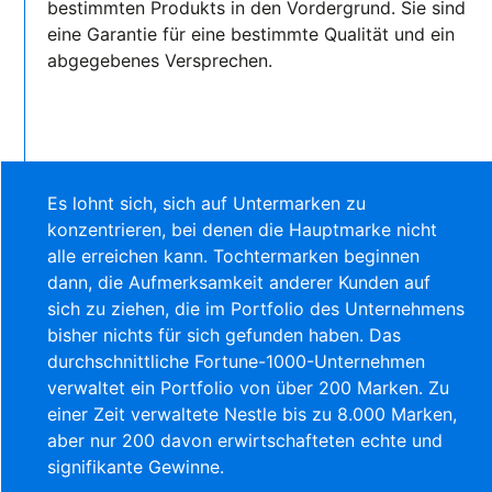
bestimmten Produkts in den Vordergrund. Sie sind
eine Garantie für eine bestimmte Qualität und ein
abgegebenes Versprechen.
Es lohnt sich, sich auf Untermarken zu
konzentrieren, bei denen die Hauptmarke nicht
alle erreichen kann. Tochtermarken beginnen
dann, die Aufmerksamkeit anderer Kunden auf
sich zu ziehen, die im Portfolio des Unternehmens
bisher nichts für sich gefunden haben. Das
durchschnittliche Fortune-1000-Unternehmen
verwaltet ein Portfolio von über 200 Marken. Zu
einer Zeit verwaltete Nestle bis zu 8.000 Marken,
aber nur 200 davon erwirtschafteten echte und
signifikante Gewinne.