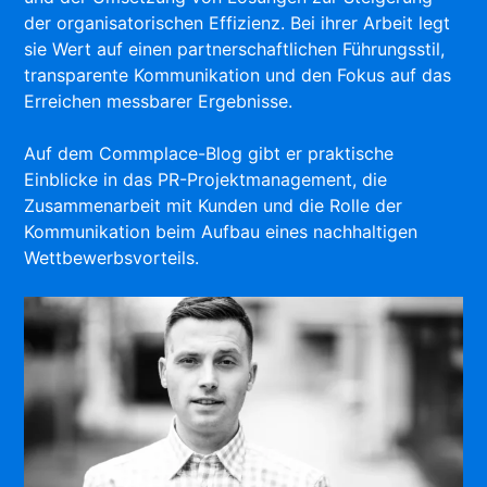
der organisatorischen Effizienz. Bei ihrer Arbeit legt
sie Wert auf einen partnerschaftlichen Führungsstil,
transparente Kommunikation und den Fokus auf das
Erreichen messbarer Ergebnisse.
Auf dem Commplace-Blog gibt er praktische
Einblicke in das PR-Projektmanagement, die
Zusammenarbeit mit Kunden und die Rolle der
Kommunikation beim Aufbau eines nachhaltigen
Wettbewerbsvorteils.