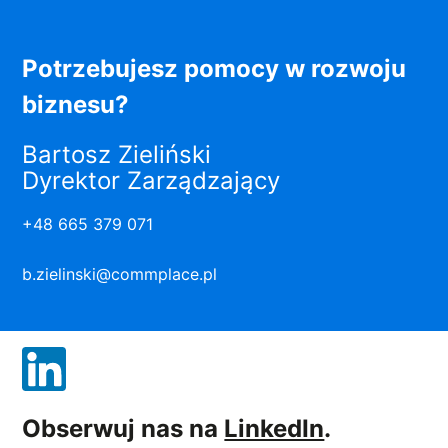
Potrzebujesz pomocy w rozwoju
biznesu?
Bartosz Zieliński
Dyrektor Zarządzający
+48 665 379 071
b.zielinski@commplace.pl
Obserwuj nas na
LinkedIn
.