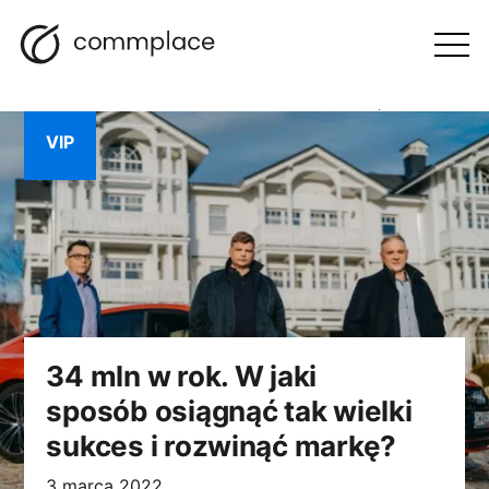
Przejdź
Szukaj
Nawigacja
BLOG
do
Otwórz
menu
treści
VIP
34 mln w rok. W jaki
sposób osiągnąć tak wielki
sukces i rozwinąć markę?
3 marca 2022