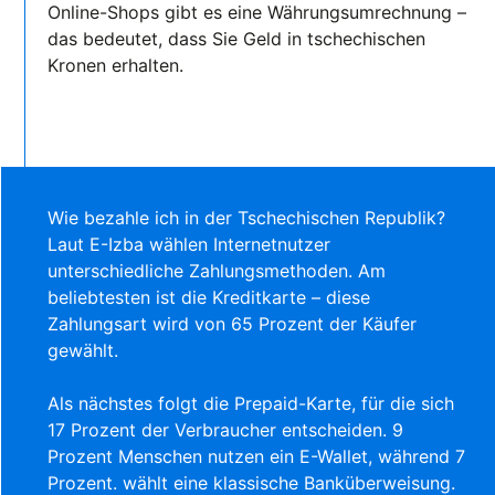
Online-Shops gibt es eine Währungsumrechnung –
das bedeutet, dass Sie Geld in tschechischen
Kronen erhalten.
Wie bezahle ich in der Tschechischen Republik?
Laut E-Izba wählen Internetnutzer
unterschiedliche Zahlungsmethoden. Am
beliebtesten ist die Kreditkarte – diese
Zahlungsart wird von 65 Prozent der Käufer
gewählt.
Als nächstes folgt die Prepaid-Karte, für die sich
17 Prozent der Verbraucher entscheiden. 9
Prozent Menschen nutzen ein E-Wallet, während 7
Prozent. wählt eine klassische Banküberweisung.