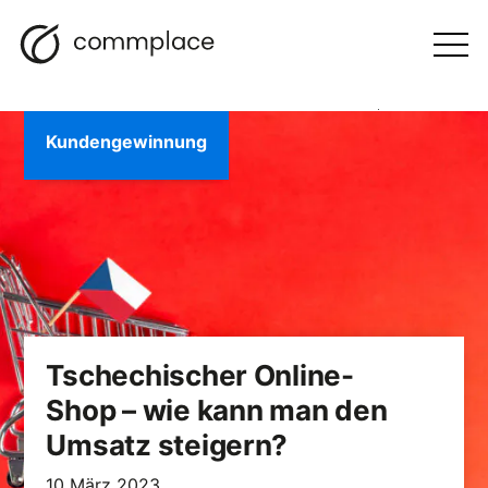
Zum
Suche
Navigation
BLOGGEN
Inhalt
Otwórz
menu
springen
Kundengewinnung
Tschechischer Online-
Shop – wie kann man den
Umsatz steigern?
10 März 2023