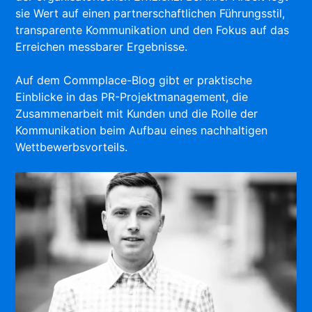
sie Wert auf einen partnerschaftlichen Führungsstil,
transparente Kommunikation und den Fokus auf das
Erreichen messbarer Ergebnisse.
Auf dem Commplace-Blog gibt er praktische
Einblicke in das PR-Projektmanagement, die
Zusammenarbeit mit Kunden und die Rolle der
Kommunikation beim Aufbau eines nachhaltigen
Wettbewerbsvorteils.