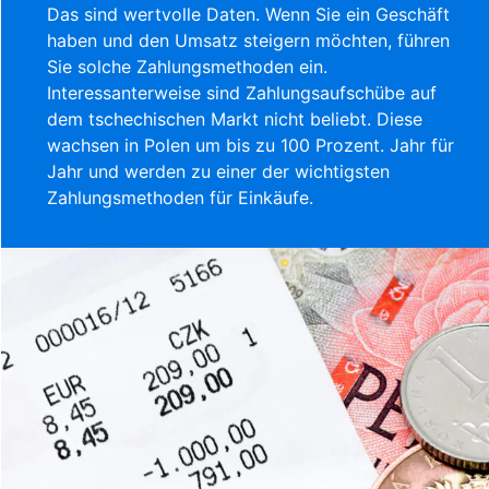
Das sind wertvolle Daten. Wenn Sie ein Geschäft
haben und den Umsatz steigern möchten, führen
Sie solche Zahlungsmethoden ein.
Interessanterweise sind Zahlungsaufschübe auf
dem tschechischen Markt nicht beliebt. Diese
wachsen in Polen um bis zu 100 Prozent. Jahr für
Jahr und werden zu einer der wichtigsten
Zahlungsmethoden für Einkäufe.