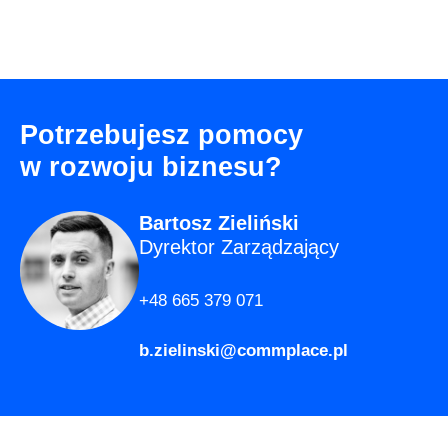
Potrzebujesz pomocy
w rozwoju biznesu?
Bartosz Zieliński
Dyrektor Zarządzający
+48 665 379 071
b.zielinski@commplace.pl