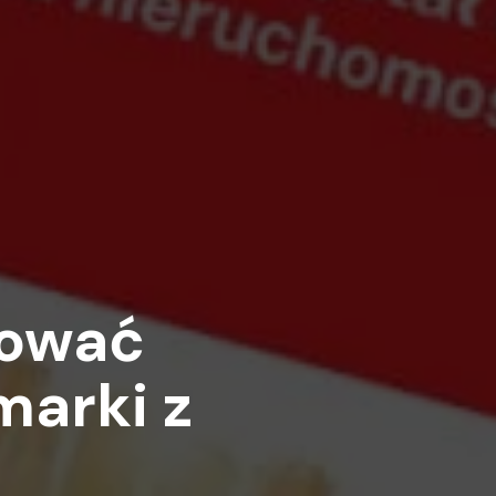
tować
marki z