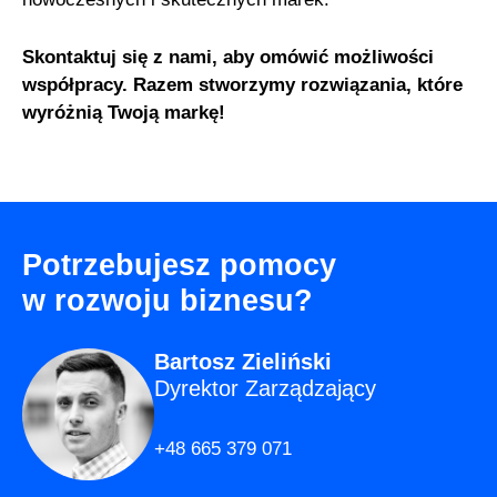
Skontaktuj się z nami, aby omówić możliwości
współpracy. Razem stworzymy rozwiązania, które
wyróżnią Twoją markę!
Potrzebujesz pomocy
w rozwoju biznesu?
Bartosz Zieliński
Dyrektor Zarządzający
+48 665 379 071