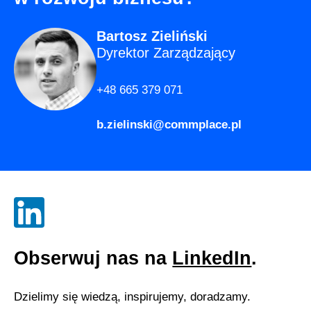
Bartosz Zieliński
Dyrektor Zarządzający
+48 665 379 071
b.zielinski@commplace.pl
Obserwuj nas na
LinkedIn
.
Dzielimy się wiedzą, inspirujemy, doradzamy.