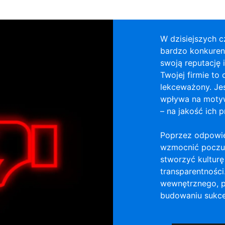
W dzisiejszych c
bardzo konkuren
swoją reputację 
Twojej firmie to 
lekceważony. Jes
wpływa na motyw
– na jakość ich p
Poprzez odpowi
wzmocnić poczuc
stworzyć kulturę
transparentnośc
wewnętrznego, p
budowaniu sukces