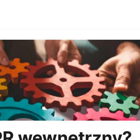
Branże
Employer branding
HoReCa
Imprezy firmow
R
Strategia marketingowa
AI
 PR wewnętrzny?