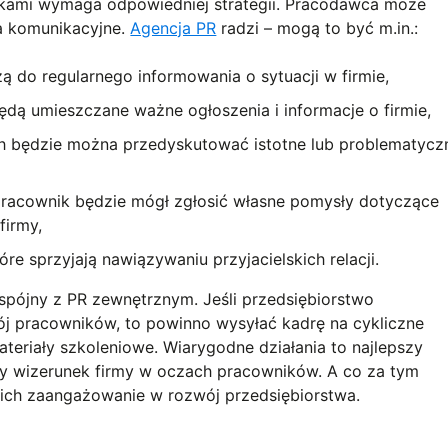
ikami wymaga odpowiedniej strategii. Pracodawca może
a komunikacyjne.
Agencja PR
radzi – mogą to być m.in.:
żą do regularnego informowania o sytuacji w firmie,
będą umieszczane ważne ogłoszenia i informacje o firmie,
ch będzie można przedyskutować istotne lub problematycz
pracownik będzie mógł zgłosić własne pomysły dotyczące
firmy,
óre sprzyjają nawiązywaniu przyjacielskich relacji.
pójny z PR zewnętrznym. Jeśli przedsiębiorstwo
wój pracowników, to powinno wysyłać kadrę na cykliczne
teriały szkoleniowe. Wiarygodne działania to najlepszy
y wizerunek firmy w oczach pracowników. A co za tym
 ich zaangażowanie w rozwój przedsiębiorstwa.