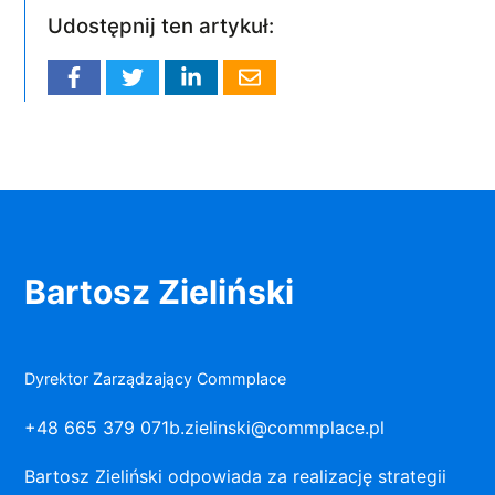
Udostępnij ten artykuł:
Bartosz Zieliński
Dyrektor Zarządzający Commplace
+48 665 379 071
b.zielinski@commplace.pl
Bartosz Zieliński odpowiada za realizację strategii