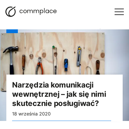
Przejdź
Szukaj
Nawigacja
BLOG
do
Otwórz
menu
treści
Narzędzia komunikacji
wewnętrznej – jak się nimi
skutecznie posługiwać?
18 września 2020