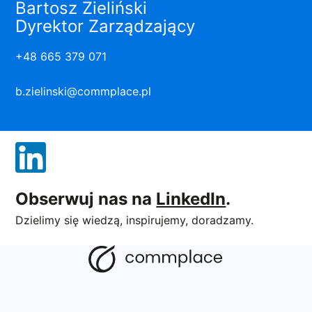
Bartosz Zieliński
Dyrektor Zarządzający
+48 665 379 071
b.zielinski@commplace.pl
Obserwuj nas na
LinkedIn
.
Dzielimy się wiedzą, inspirujemy, doradzamy.