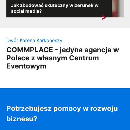
Jak zbudować skuteczny wizerunek w
social media?
W Internecie, gdzie każdy komentarz może wywołać
lawinę reakcji,...
Dwór Korona Karkonoszy
COMMPLACE - jedyna agencja w
Polsce z własnym Centrum
Eventowym
Potrzebujesz pomocy w rozwoju
biznesu?