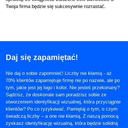
Twoja firma będzie się sukcesywnie rozrastać.
Daj się zapamiętać!
Nie daj o sobie zapomnieć! Liczby nie kłamią - aż
70% klientów zapamiętuje firmę nie po nazwie, ale po
tym, jakie jest jej logo i kolor. Nie jesteś przekonany?
Sądzisz, że doskonale sam poradzisz sobie ze
stworzeniem identyfikacji wizualnej, która przyciągnie
klientów? Po co ryzykować. Pamiętaj o tym, o czym
świadczą liczby – a one nie kłamią. Z naszą pomocą
zyskasz identyfikację wizualną, która będzie solidną