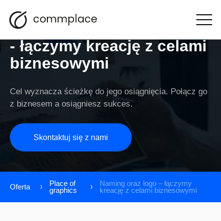
Naming oraz logo
Otwórz
menu
- łączymy kreację z celami
biznesowymi
Cel wyznacza ścieżkę do jego osiągnięcia. Połącz go
z biznesem a osiągniesz sukces.
Skontaktuj się z nami
Place of
Naming oraz logo – łączymy
Oferta
graphics
kreację z celami biznesowymi