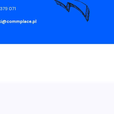
379 071
nski@commplace.pl