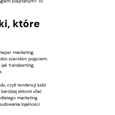
ingiem szeptanym? To
i, które
isper marketing,
rdzo szerokim pojęciem.
jak trandsetting,
e.
, czyli tendencji ludzi
bardziej skłonni ufać
dlatego marketing
udowania lojalności