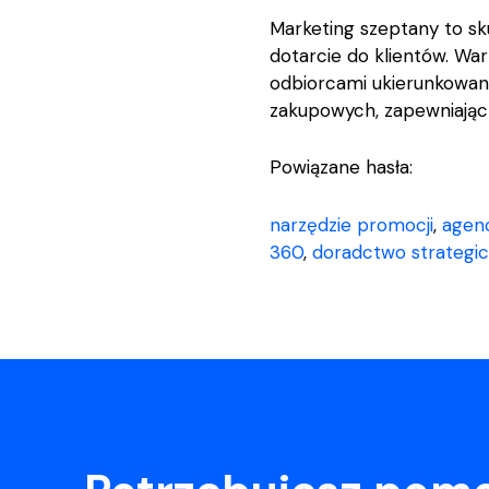
Marketing szeptany to sk
dotarcie do klientów. Wa
odbiorcami ukierunkowan
zakupowych, zapewniając f
Powiązane hasła:
narzędzie promocji
,
agen
360
,
doradctwo strategi