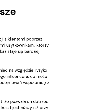
jsze
ji z klientami poprzez
ymi użytkownikami, którzy
z staje się bardziej
mieć na względzie ryzyko
ego influencera, co może
 podejmować współpracę z
kt, że pozwala on dotrzeć
oszt jest niższy niż przy