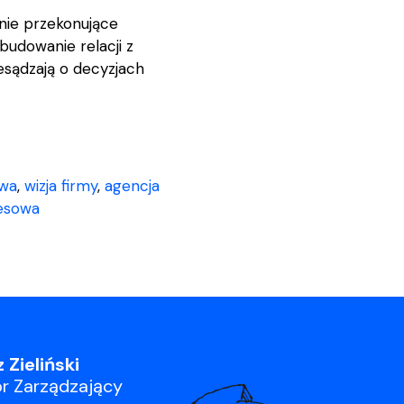
śnie przekonujące
udowanie relacji z
sądzają o decyzjach
owa
,
wizja firmy
,
agencja
nesowa
 Zieliński
r Zarządzający