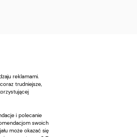
dzaju reklamami.
oraz trudniejsze,
orzystującej
dacje i polecanie
rekomendacjom swoich
jału może okazać się