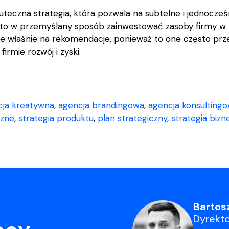
uteczna strategia, która pozwala na subtelne i jednocze
rto w przemyślany sposób zainwestować zasoby firmy w b
e właśnie na rekomendacje, ponieważ to one często prze
irmie rozwój i zyski.
cja kreatywna
,
agencja brandingowa
,
agencja konsulting
czne
,
strategia produktu
,
plan strategiczny
,
strategia biz
Bartosz
Dyrekto