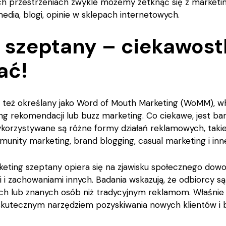
ich przestrzeniach zwykle możemy zetknąć się z market
media, blogi, opinie w sklepach internetowych.
 szeptany – ciekawostk
ać!
 też określany jako Word of Mouth Marketing (WoMM), wh
ing rekomendacji lub buzz marketing. Co ciekawe, jest ba
ykorzystywane są różne formy działań reklamowych, takie 
unity marketing, brand blogging, casual marketing i inn
eting szeptany opiera się na zjawisku społecznego dowodu
i i zachowaniami innych. Badania wskazują, że odbiorcy są 
 lub znanych osób niż tradycyjnym reklamom. Właśnie 
kutecznym narzędziem pozyskiwania nowych klientów i b