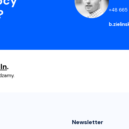
ocy
+48 665 
?
b.zieli
In
.
adzamy.
Newsletter