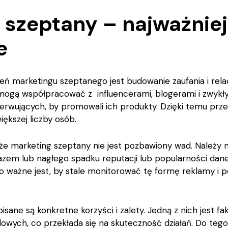
 szeptany – najważnie
e
ń marketingu szeptanego jest budowanie zaufania i relac
my mogą współpracować z influencerami, blogerami i zwykł
rwujących, by promowali ich produkty. Dzięki temu przeka
iększej liczby osób.
że marketing szeptany nie jest pozbawiony wad. Należy 
kazem lub nagłego spadku reputacji lub popularności dan
go ważne jest, by stale monitorować tę formę reklamy i
ane są konkretne korzyści i zalety. Jedną z nich jest fa
wych, co przekłada się na skuteczność działań. Do tego k