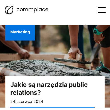
Przejdź
Szukaj
Nawigacja
BLOG
do
Otwórz
menu
treści
Marketing
Jakie są narzędzia public
relations?
24 czerwca 2024