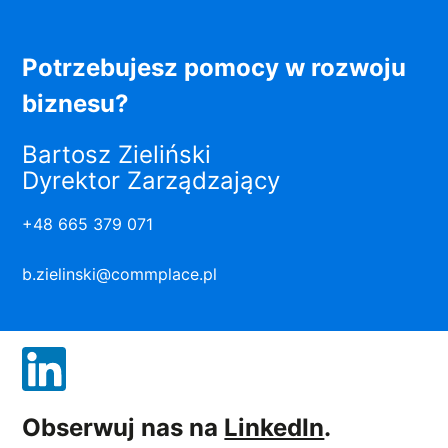
Potrzebujesz pomocy w rozwoju
biznesu?
Bartosz Zieliński
Dyrektor Zarządzający
+48 665 379 071
b.zielinski@commplace.pl
Obserwuj nas na
LinkedIn
.