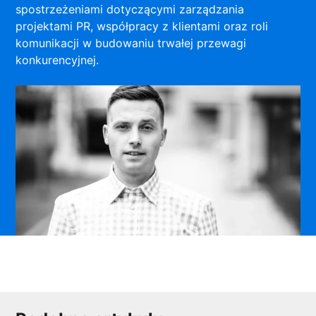
spostrzeżeniami dotyczącymi zarządzania
projektami PR, współpracy z klientami oraz roli
komunikacji w budowaniu trwałej przewagi
konkurencyjnej.