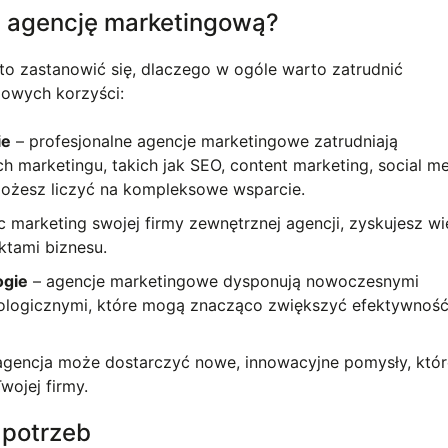
ć agencję marketingową?
o zastanowić się, dlaczego w ogóle warto zatrudnić
zowych korzyści:
ie
– profesjonalne agencje marketingowe zatrudniają
h marketingu, takich jak SEO, content marketing, social m
możesz liczyć na kompleksowe wsparcie.
 marketing swojej firmy zewnętrznej agencji, zyskujesz wi
ktami biznesu.
ogie
– agencje marketingowe dysponują nowoczesnymi
hnologicznymi, które mogą znacząco zwiększyć efektywnoś
gencja może dostarczyć nowe, innowacyjne pomysły, któ
wojej firmy.
i potrzeb