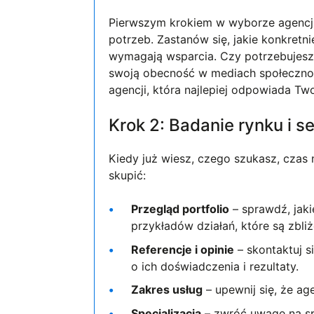
Pierwszym krokiem w wyborze agencji 
potrzeb. Zastanów się, jakie konkretn
wymagają wsparcia. Czy potrzebujes
swoją obecność w mediach społecznośc
agencji, która najlepiej odpowiada T
Krok 2: Badanie rynku i se
Kiedy już wiesz, czego szukasz, czas n
skupić:
Przegląd portfolio
– sprawdź, jaki
przykładów działań, które są zbli
Referencje i opinie
– skontaktuj s
o ich doświadczenia i rezultaty.
Zakres usług
– upewnij się, że ag
Specjalizacja
– zwróć uwagę na sp