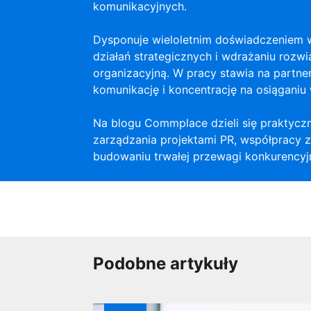
komunikacyjnych.
Dysponuje wieloletnim doświadczeniem 
działań strategicznych i wdrażaniu roz
organizacyjną. W pracy stawia na partner
komunikację i koncentrację na osiąganiu
Na blogu Commplace dzieli się praktycz
zarządzania projektami PR, współpracy z 
budowaniu trwałej przewagi konkurencyjn
Podobne artykuły