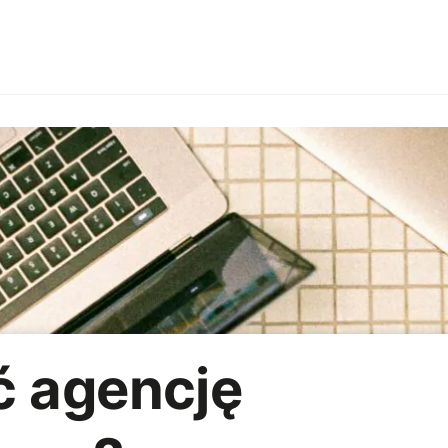
Branże
Employer branding
HoReCa
Imprezy firmow
R
Strategia marketingowa
AI
ć agencję