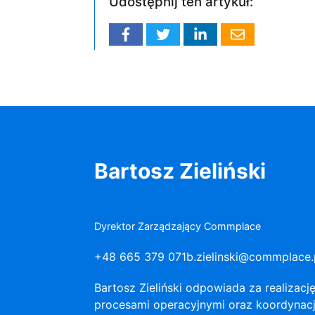
Udostępnij ten artykuł:
Bartosz Zieliński
Dyrektor Zarządzający Commplace
+48 665 379 071
b.zielinski@commplace.
Bartosz Zieliński odpowiada za realizację
procesami operacyjnymi oraz koordynacj