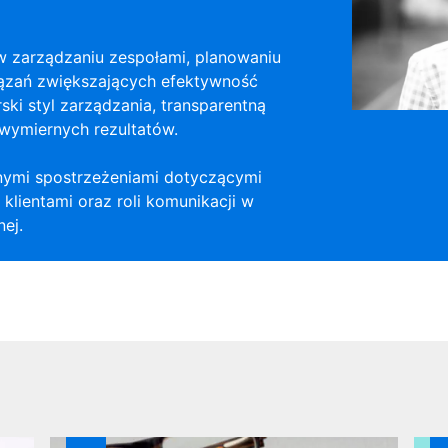
w zarządzaniu zespołami, planowaniu
wiązań zwiększających efektywność
ski styl zarządzania, transparentną
 wymiernych rezultatów.
nymi spostrzeżeniami dotyczącymi
klientami oraz roli komunikacji w
ej.