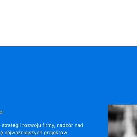
pl
 strategii rozwoju firmy, nadzór nad
ę najważniejszych projektów