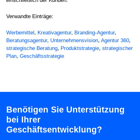
einschließlich der Kunden.
Verwandte Einträge:
Werbemittel
,
Kreativagentur
,
Branding-Agentur
,
Beratungsagentur
,
Unternehmensvision
,
Agentur 360
,
strategische Beratung
,
Produktstrategie
,
strategischer
Plan
,
Geschäftsstrategie
Benötigen Sie Unterstützung
bei Ihrer
Geschäftsentwicklung?