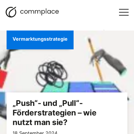
Zum
Suche
Navigation
BLOGGEN
Inhalt
Otwórz
menu
springen
Vermarktungsstrategie
„Push“- und „Pull“-
Förderstrategien – wie
nutzt man sie?
18 September 2024