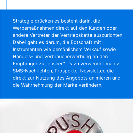
Strategie
drücken
es besteht darin, die
Werbemaßnahmen direkt auf den Kunden oder
andere Vertreter der Vertriebskette auszurichten.
Dabei geht es darum, die Botschaft mit
Instrumenten wie persönlichem Verkauf sowie
Handels- und Verbraucherwerbung an den
Empfänger zu „pushen“. Dazu verwendet man z
SMS-Nachrichten, Prospekte, Newsletter, die
direkt zur Nutzung des Angebots animieren und
die Wahrnehmung der Marke verändern.