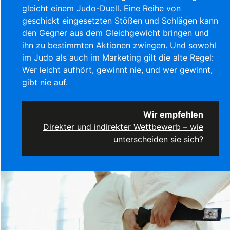
gleicht einem Judo-Duell. Eine Reihe von
geschickt eingesetzten Stößen und Schlägen kann
den Gegner aus dem Gleichgewicht bringen und
ihn zu bestimmten Aktionen zwingen. Und sowohl
im Judo als auch im Marketing gilt die alte Regel:
Wer leicht aufhört, gewinnt nie, und wer gewinnt,
gibt nie auf.
Wir empfehlen
Direkter und indirekter Wettbewerb – wie
unterscheiden sie sich?