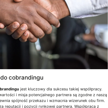
 do cobrandingu
brandingu
jest kluczowy dla sukcesu takiej współpracy.
wartości i misja potencjalnego partnera są zgodne z naszą
ewnia spójność przekazu i wzmacnia wizerunek obu firm.
za reputacji i pozycji rynkowej partnera. Współpraca z