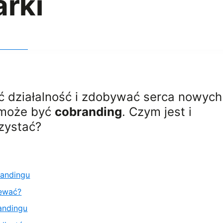
rki
ć działalność i zdobywać serca nowych
 może być
cobranding
. Czym jest i
zystać?
randingu
iewać?
andingu