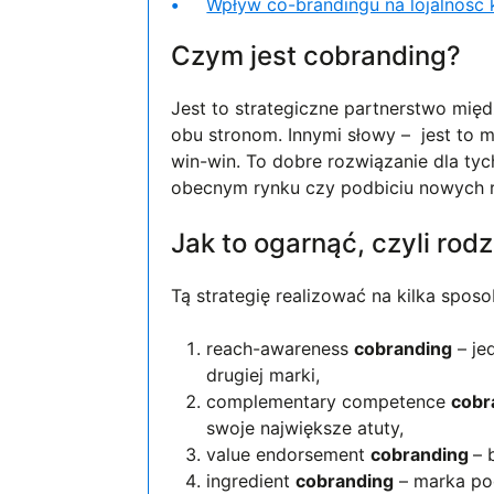
Wpływ co-brandingu na lojalność 
Czym jest cobranding?
Jest to strategiczne partnerstwo międ
obu stronom. Innymi słowy – jest to m
win-win. To dobre rozwiązanie dla ty
obecnym rynku czy podbiciu nowych 
Jak to ogarnąć, czyli rod
Tą strategię realizować na kilka spos
reach-awareness
cobranding
– je
drugiej marki,
complementary competence
cobr
swoje największe atuty,
value endorsement
cobranding
– 
ingredient
cobranding
– marka po