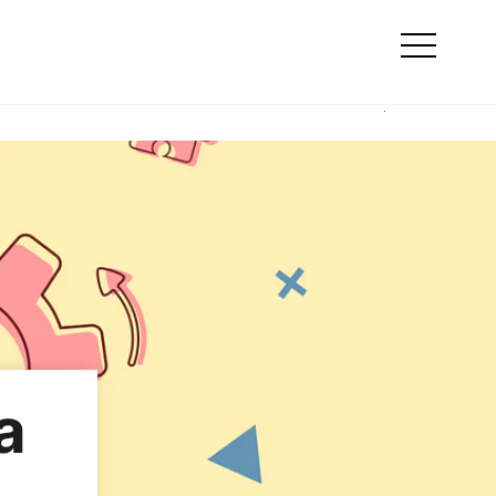
Szukaj
e
Online marketing
Otwórz
menu
a