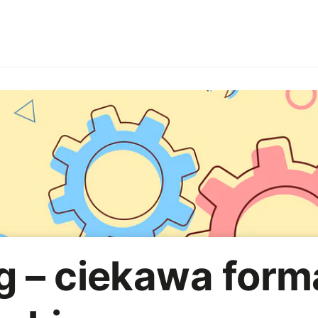
Branże
Employer branding
HoReCa
Imprezy firmow
R
Strategia marketingowa
AI
g – ciekawa form