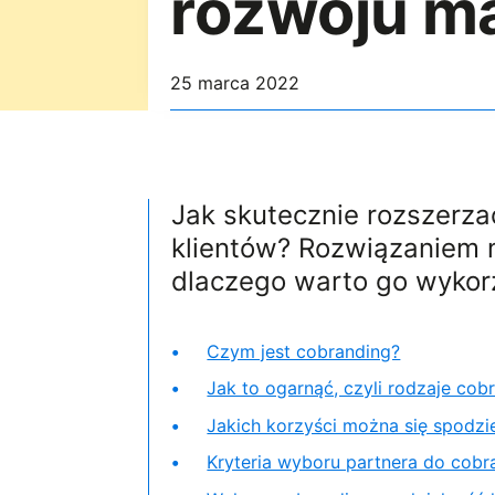
rozwoju ma
25 marca 2022
Jak skutecznie rozszerza
klientów? Rozwiązaniem
dlaczego warto go wykor
Czym jest cobranding?
Jak to ogarnąć, czyli rodzaje cob
Jakich korzyści można się spodz
Kryteria wyboru partnera do cobr