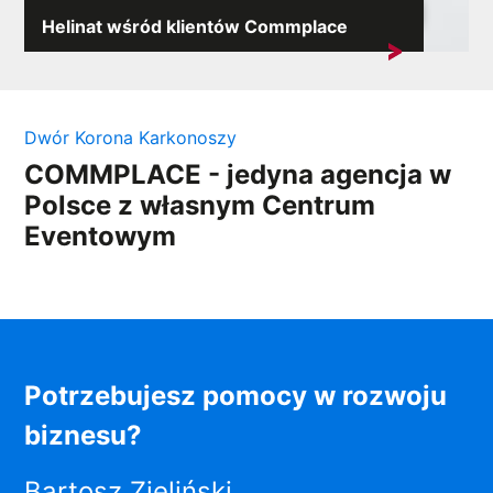
Helinat wśród klientów Commplace
Miło nam poinformować, że do grona naszych klientów
dołączyła...
Dwór Korona Karkonoszy
COMMPLACE - jedyna agencja w
Polsce z własnym Centrum
Eventowym
Potrzebujesz pomocy w rozwoju
biznesu?
Bartosz Zieliński