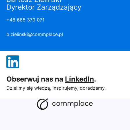
Dyrektor Zarządzający
+48 665 379 071
b.zielinski@commplace.pl
Obserwuj nas na
LinkedIn
.
Dzielimy się wiedzą, inspirujemy, doradzamy.