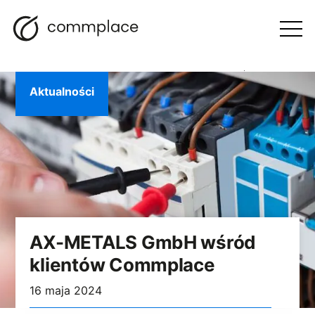
Przejdź
Szukaj
Nawigacja
BLOG
do
Otwórz
menu
treści
Aktualności
AX-METALS GmbH wśród
klientów Commplace
16 maja 2024