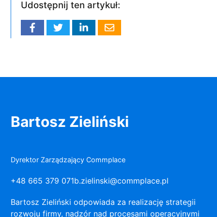
Udostępnij ten artykuł:
Bartosz Zieliński
Dyrektor Zarządzający Commplace
+48 665 379 071
b.zielinski@commplace.pl
Bartosz Zieliński odpowiada za realizację strategii
rozwoju firmy, nadzór nad procesami operacyjnymi