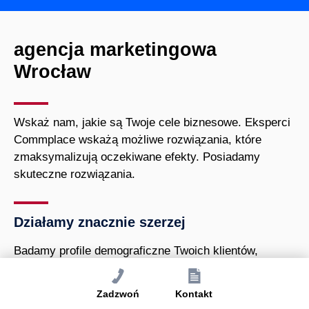
agencja marketingowa
Wrocław
Wskaż nam, jakie są Twoje cele biznesowe. Eksperci
Commplace wskażą możliwe rozwiązania, które
zmaksymalizują oczekiwane efekty. Posiadamy
skuteczne rozwiązania.
Działamy znacznie szerzej
Badamy profile demograficzne Twoich klientów,
określamy czego szukają Twoi potencjalni klienci,
jakie są pożądane cechy produktów na danym rynku
Zadzwoń
Kontakt
zagranicznym. Tak, aby dobrać komplementarne