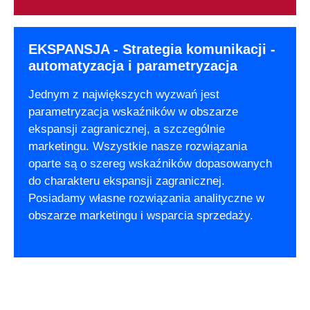
EKSPANSJA - Strategia komunikacji -
automatyzacja i parametryzacja
Jednym z największych wyzwań jest
parametryzacja wskaźników w obszarze
ekspansji zagranicznej, a szczególnie
marketingu. Wszystkie nasze rozwiązania
oparte są o szereg wskaźników dopasowanych
do charakteru ekspansji zagranicznej.
Posiadamy własne rozwiązania analityczne w
obszarze marketingu i wsparcia sprzedaży.