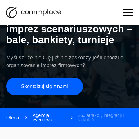
Ponad 113 rodzajów
Otwórz
menu
imprez scenariuszowych –
bale, bankiety, turnieje
Myślisz, że nic Cię już nie zaskoczy jeśli chodzi o
organizowanie imprez firmowych?
Skontaktuj się z nami
Agencja
260 atrakcji, integracji i
Oferta
eventowa
szkoleń