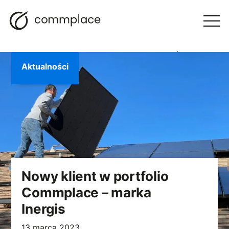
Przejdź
Szukaj
Nawigacja
BLOG
do
Otwórz
menu
treści
Aktualności
Nowy klient w portfolio
Commplace – marka
Inergis
13 marca 2023