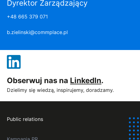
Dyrektor Zarządzający
+48 665 379 071
b.zielinski@commplace.pl
Obserwuj nas na
LinkedIn
.
Dzielimy się wiedzą, inspirujemy, doradzamy.
Public relations
Kampania PR