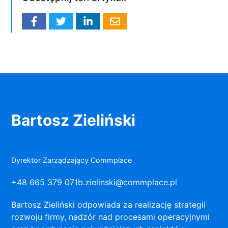
Bartosz Zieliński
Dyrektor Zarządzający Commplace
+48 665 379 071
b.zielinski@commplace.pl
Bartosz Zieliński odpowiada za realizację strategii
rozwoju firmy, nadzór nad procesami operacyjnymi