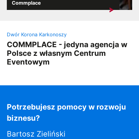
Commplace
Z przyjemnością informujemy, że nasza agencja
podjęła współpracę z...
Dwór Korona Karkonoszy
COMMPLACE - jedyna agencja w
Polsce z własnym Centrum
Eventowym
Potrzebujesz pomocy w rozwoju
biznesu?
Bartosz Zieliński