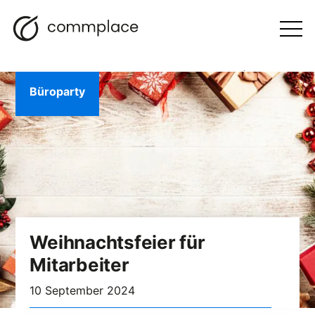
Zum
Suche
Navigation
BLOGGEN
Inhalt
Otwórz
menu
springen
Büroparty
Weihnachtsfeier für
Mitarbeiter
10 September 2024