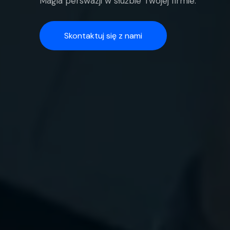
Magia perswazji w służbie Twojej firmie.
Skontaktuj się z nami